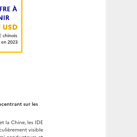
centrant sur les
t la Chine, les IDE
culièrement visible
emi-conducteurs et