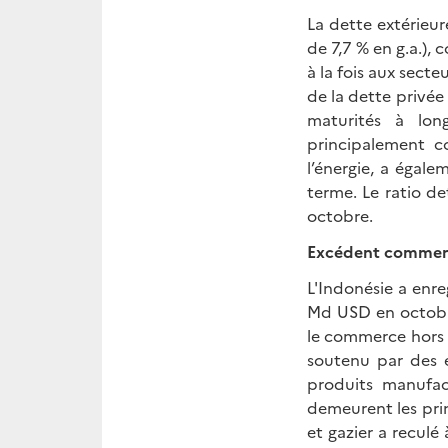
La dette extérieu
de 7,7 % en g.a.),
à la fois aux sect
de la dette privée
maturités à long
principalement co
l’énergie, a égal
terme. Le ratio d
octobre.
Excédent commer
L'Indonésie a enr
Md USD en octobre
le commerce hors 
soutenu par des e
produits manufact
demeurent les prin
et gazier a recul