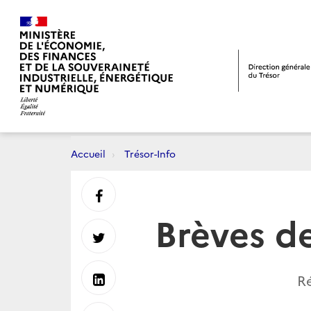
Accueil
Trésor-Info
Partager
Brèves d
sur
Partager
Facebook
sur
Partager
Ré
Twitter