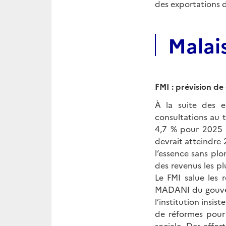
des exportations d
Malai
FMI : prévision de
À la suite des 
consultations au ti
4,7 % pour 2025 a
devrait atteindre 
l’essence sans p
des revenus les pl
Le FMI salue les
MADANI du gouver
l’institution insis
de réformes pour 
sociale. Des eff