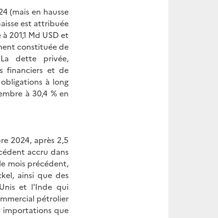
24 (mais en hausse
aisse est attribuée
e à 201,1 Md USD et
ement constituée de
 La dette privée,
s financiers et de
obligations à long
tembre à 30,4 % en
re 2024, après 2,5
xcédent accru dans
le mois précédent,
kel, ainsi que des
Unis et l'Inde qui
ommercial pétrolier
s importations que