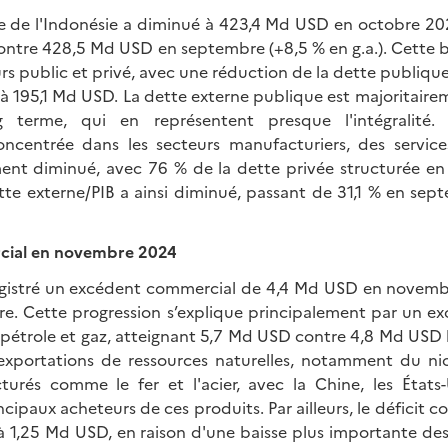
re de l'Indonésie a diminué à 423,4 Md USD en octobre 20
 contre 428,5 Md USD en septembre (+8,5 % en g.a.). Cette b
eurs public et privé, avec une réduction de la dette publiqu
 à 195,1 Md USD. La dette externe publique est majoritair
 terme, qui en représentent presque l'intégralité.
ncentrée dans les secteurs manufacturiers, des service
ement diminué, avec 76 % de la dette privée structurée en 
ette externe/PIB a ainsi diminué, passant de 31,1 % en sep
cial en novembre 2024
egistré un excédent commercial de 4,4 Md USD en novemb
. Cette progression s’explique principalement par un e
pétrole et gaz, atteignant 5,7 Md USD contre 4,8 Md USD 
xportations de ressources naturelles, notamment du nic
urés comme le fer et l'acier, avec la Chine, les États-
cipaux acheteurs de ces produits. Par ailleurs, le déficit c
é à 1,25 Md USD, en raison d'une baisse plus importante de