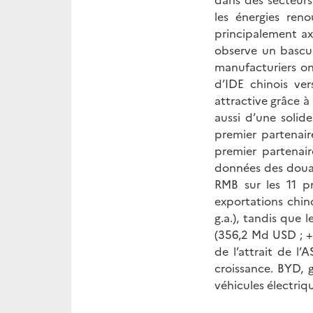
les énergies ren
principalement axé
observe un bascul
manufacturiers o
d’IDE chinois ve
attractive grâce à
aussi d’une solid
premier partenai
premier partenai
données des douan
RMB sur les 11 p
exportations chi
g.a.), tandis que
(356,2 Md USD ; +
de l’attrait de l
croissance. BYD, 
véhicules électriq