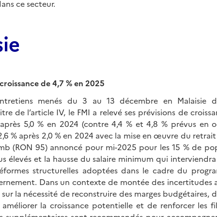
ans ce secteur.
sie
 croissance de 4,7 % en 2025
entretiens menés du 3 au 13 décembre en Malaisie d
tre de l’article IV, le FMI a relevé ses prévisions de crois
près 5,0 % en 2024 (contre 4,4 % et 4,8 % prévus en oct
2,6 % après 2,0 % en 2024 avec la mise en œuvre du retrai
lomb (RON 95) annoncé pour mi-2025 pour les 15 % de pop
us élevés et la hausse du salaire minimum qui interviendra à
 réformes structurelles adoptées dans le cadre du pro
nement. Dans un contexte de montée des incertitudes a
te sur la nécessité de reconstruire des marges budgétaires, 
améliorer la croissance potentielle et de renforcer les fi
orts supplémentaires sont recommandés pour accompagner