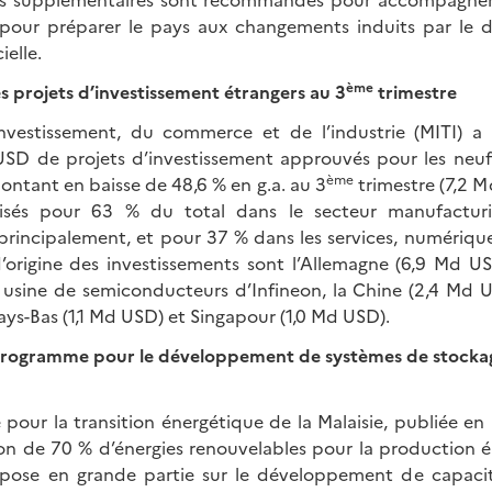
 pour préparer le pays aux changements induits par le
ielle.
ème
s projets d’investissement étrangers au 3
trimestre
’investissement, du commerce et de l’industrie (MITI) a
USD de projets d’investissement approuvés pour les neuf
ème
ontant en baisse de 48,6 % en g.a. au 3
trimestre (7,2 M
lisés pour 63 % du total dans le secteur manufacturier
rincipalement, et pour 37 % dans les services, numériq
’origine des investissements sont l’Allemagne (6,9 Md U
 usine de semiconducteurs d’Infineon, la Chine (2,4 Md US
Pays-Bas (1,1 Md USD) et Singapour (1,0 Md USD).
rogramme pour le développement de systèmes de stockage
e pour la transition énergétique de la Malaisie, publiée en
tion de 70 % d’énergies renouvelables pour la production 
repose en grande partie sur le développement de capaci