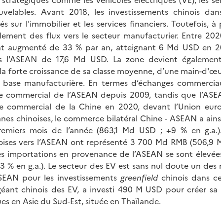
ouvelables. Avant 2018, les investissements chinois dan
s sur l'immobilier et les services financiers. Toutefois, à
ement des flux vers le secteur manufacturier. Entre 202
nt augmenté de 33 % par an, atteignant 6 Md USD en 2
rs l'ASEAN de 17,6 Md USD. La zone devient égalemen
 la forte croissance de sa classe moyenne, d’une main-d'œu
e base manufacturière. En termes d’échanges commerciau
re commercial de l’ASEAN depuis 2009, tandis que l’ASE
re commercial de la Chine en 2020, devant l’Union euro
es chinoises, le commerce bilatéral Chine - ASEAN a ains
remiers mois de l’année (863,1 Md USD ; +9 % en g.a.). 
noises vers l’ASEAN ont représenté 3 700 Md RMB (506,9 
 les importations en provenance de l’ASEAN se sont élev
3 % en g.a.). Le secteur des EV est sans nul doute un des 
’ASEAN pour les investissements
greenfield
chinois dans ce
géant chinois des EV, a investi 490 M USD pour créer sa
ues en Asie du Sud-Est, située en Thaïlande.