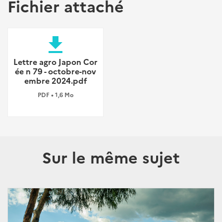
Fichier attaché
file_download
Lettre agro Japon Cor
ée n 79 - octobre-nov
embre 2024.pdf
PDF • 1,6 Mo
Sur le même sujet