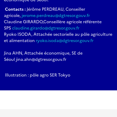
Contacts :
Jérôme PERDREAU, Conseiller
agricole,
jerome.perdreau@dgtresor.gouv.fr
Claudine GIRARDO,
Conseillère agricole référente
SPS
claudine.girardo@dgtresor.gouv.fr
Ryoko ISODA, Attachée sectorielle au pôle agriculture
et alimentation
ryoko.isoda@dgtresor.gouv.fr
Jina AHN, Attachée économique, SE de
Séoul jina.ahn@dgtresor.gouv.fr
Illustration : pôle agro SER Tokyo