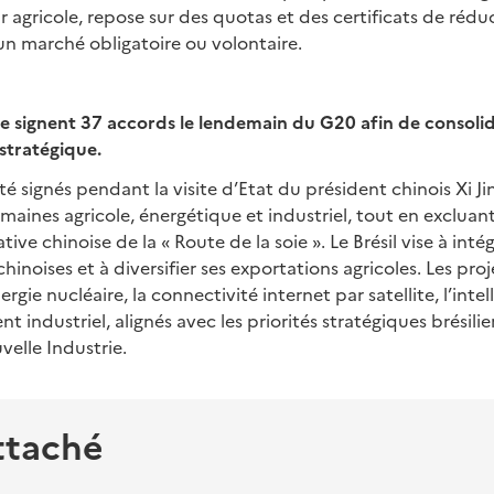
ur agricole, repose sur des quotas et des certificats de rédu
n marché obligatoire ou volontaire.
ne signent 37 accords le lendemain du G20 afin de consolid
stratégique.
é signés pendant la visite d’Etat du président chinois Xi Ji
ines agricole, énergétique et industriel, tout en excluant
iative chinoise de la « Route de la soie ». Le Brésil vise à int
hinoises et à diversifier ses exportations agricoles. Les pro
gie nucléaire, la connectivité internet par satellite, l’intell
t industriel, alignés avec les priorités stratégiques brésil
velle Industrie.
ttaché