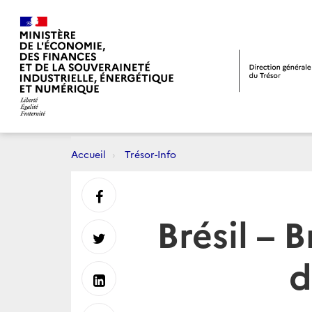
Accueil
Trésor-Info
Partager
Brésil –
sur
Partager
d
Facebook
sur
Partager
Twitter