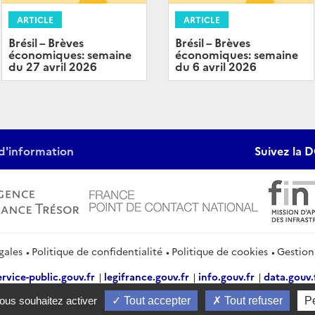
ARTICLE
ARTICLE
Brésil – Brèves
Brésil – Brèves
économiques: semaine
économiques: semaine
du 27 avril 2026
du 6 avril 2026
d'information
Suivez la D
gales
Politique de confidentialité
Politique de cookies
Gestion
ervice-public.gouv.fr
legifrance.gouv.fr
info.gouv.fr
data.gouv.
vous souhaitez activer
Tout accepter
Tout refuser
P
2026 Direction générale du Trésor