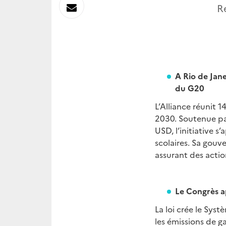
sur
Envoyer
R
Linkedin
par
Messagerie
A Rio de Jane
du G20
L’Alliance réunit 
2030. Soutenue pa
USD, l’initiative s
scolaires. Sa gouv
assurant des acti
Le Congrès a
La loi crée le Sys
les émissions de ga