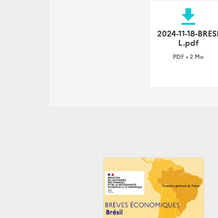
file_download
2024-11-18-BRES
L.pdf
PDF • 2 Mo