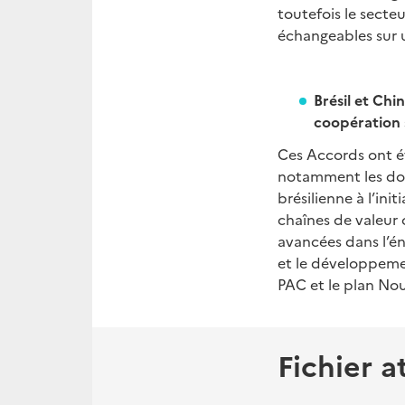
toutefois le secte
échangeables sur u
Brésil et Chi
coopération 
Ces Accords ont ét
notamment les doma
brésilienne à l’init
chaînes de valeur c
avancées dans l’éner
et le développemen
PAC et le plan Nou
Fichier a