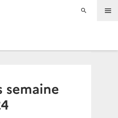
Men
RECHERCHE
s semaine
24