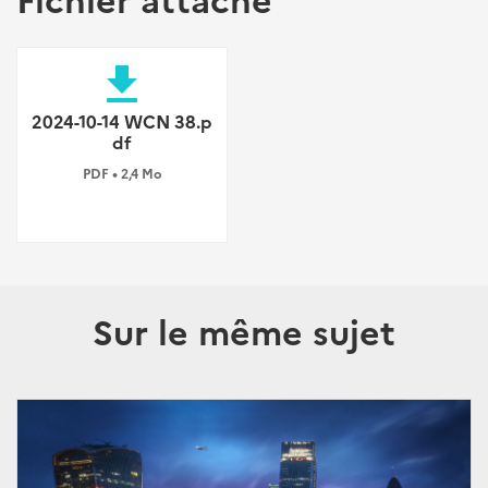
file_download
2024-10-14 WCN 38.p
df
PDF • 2,4 Mo
Sur le même sujet