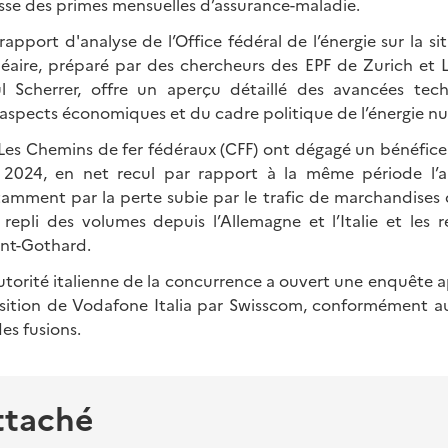
usse des primes mensuelles d’assurance-maladie.
rapport d'analyse de l’Office fédéral de l’énergie sur la si
cléaire, préparé par des chercheurs des EPF de Zurich et 
aul Scherrer, offre un aperçu détaillé des avancées tec
 aspects économiques et du cadre politique de l’énergie nu
Les Chemins de fer fédéraux (CFF) ont dégagé un bénéfic
2024, en net recul par rapport à la même période l’an
tamment par la perte subie par le trafic de marchandises
repli des volumes depuis l’Allemagne et l’Italie et les r
int-Gothard.
utorité italienne de la concurrence a ouvert une enquête 
uisition de Vodafone Italia par Swisscom, conformément au
es fusions.
ttaché