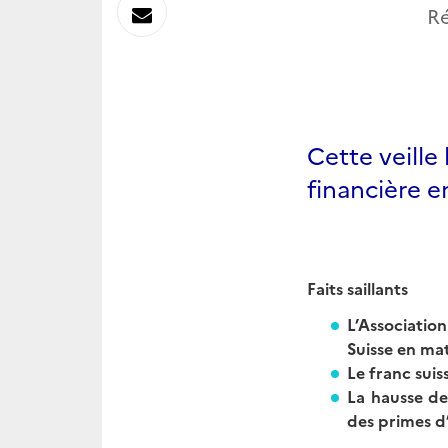
sur
Envoyer
Ré
Linkedin
par
Messagerie
Cette veill
financière e
Faits saillants
L’Associatio
Suisse en ma
Le franc suis
La hausse de
des primes d