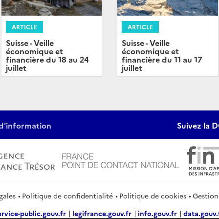
ARTICLE
ARTICLE
Suisse - Veille
Suisse - Veille
économique et
économique et
financière du 11 au 17
financière du 18 au 24
juillet
juillet
d'information
Suivez la D
gales
Politique de confidentialité
Politique de cookies
Gestion
ervice-public.gouv.fr
legifrance.gouv.fr
info.gouv.fr
data.gouv.