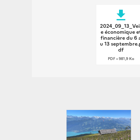
file_download
2024_09_13_Veil
e économique e
financière du 6 
u 13 septembre.
df
PDF • 981,9 Ko