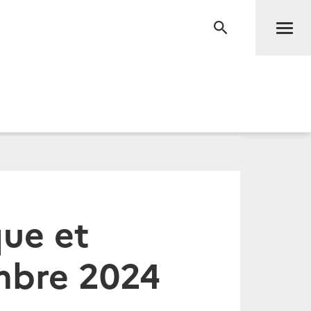
Men
RECHERCHE
que et
embre 2024