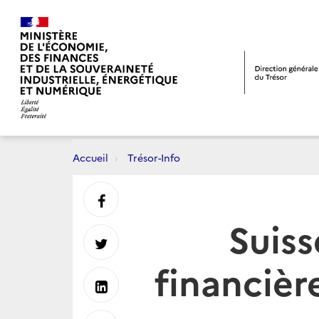
Accueil
Trésor-Info
Partager
Suiss
sur
Partager
financièr
Facebook
sur
Partager
Twitter