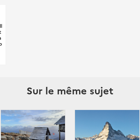
l
t
a
p
Sur le même sujet