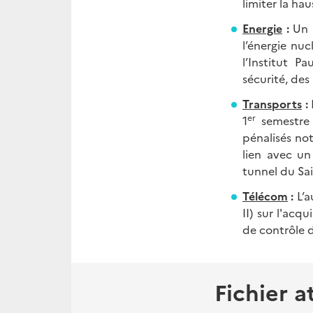
limiter la ha
Energie
:
Un 
l’énergie nu
l’Institut P
sécurité, des
Transports
:
er
1
semestre 
pénalisés no
lien avec un 
tunnel du Sa
Télécom
:
L’a
II) sur l'acq
de contrôle d
Fichier a