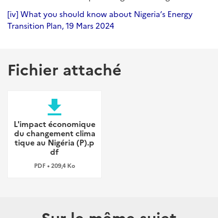
[iv]
What you should know about Nigeria’s Energy
Transition Plan, 19 Mars 2024
Fichier attaché
file_download
L'impact économique
du changement clima
tique au Nigéria (P).p
df
PDF • 209,4 Ko
Sur le même sujet