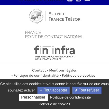
Contact
Mentions légales
Politique de confidentialité
Politique de cookies
Gestion des cookies
Flux RSS
Ce site utilise des cookies et vous donne le contrôle sur ce que vous
service-public.gouv.fr
legifrance.gouv.fr
info.gouv.fr
souhaitez activer
Tout accepter
Tout refuser
data.gouv.fr
Personnaliser
Politique de confidentialité
2026 Direction générale du Trésor
Politique de cookies