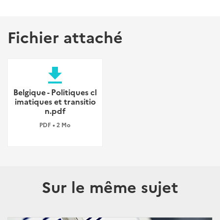
Fichier attaché
file_download
Belgique - Politiques cl
imatiques et transitio
n.pdf
PDF • 2 Mo
Sur le même sujet