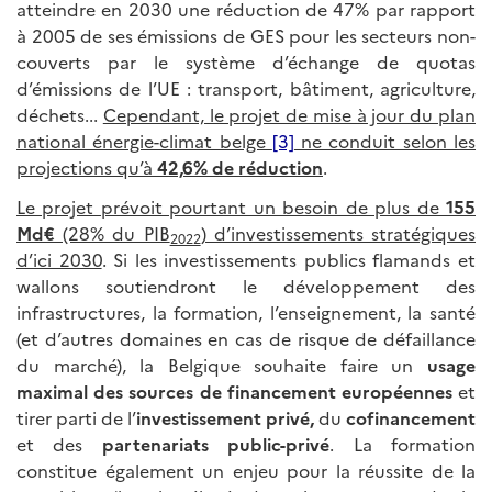
atteindre en 2030 une réduction de 47% par rapport
à 2005 de ses émissions de GES pour les secteurs non-
couverts par le système d’échange de quotas
d’émissions de l’UE : transport, bâtiment, agriculture,
déchets...
Cependant, le projet de mise à jour du plan
national énergie-climat belge
[3]
ne conduit selon les
projections qu’à
42,6% de réduction
.
Le projet prévoit pourtant un besoin de plus de
155
Md€
(28% du PIB
) d’investissements stratégiques
2022
d’ici 2030
. Si les investissements publics flamands et
wallons soutiendront le développement des
infrastructures, la formation, l’enseignement, la santé
(et d’autres domaines en cas de risque de défaillance
du marché), la Belgique souhaite faire un
usage
maximal des sources de financement européennes
et
tirer parti de l’
investissement privé,
du
cofinancement
et des
partenariats public-privé
. La formation
constitue également un enjeu pour la réussite de la