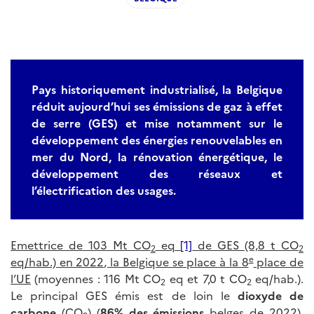
Pays historiquement industrialisé, la Belgique
réduit aujourd’hui ses émissions de gaz à effet
de serre (GES) et mise notamment sur le
développement des énergies renouvelables en
mer du Nord, la rénovation énergétique, le
développement des réseaux et
l’électrification des usages.
Emettrice de 103 Mt CO
eq
[1]
de GES (8,8 t CO
2
2
e
eq/hab.) en 2022, la Belgique se place à la 8
place de
l’UE
(moyennes : 116 Mt CO
eq et 7,0 t CO
eq/hab.).
2
2
Le principal GES émis est de loin le
dioxyde de
carbone
(CO
) (
86% des émissions
belges de 2022),