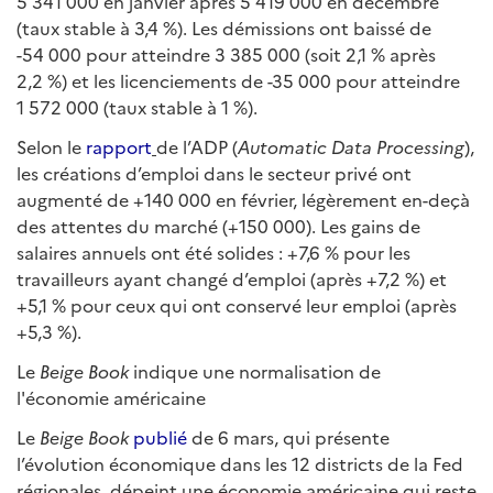
5 341 000 en janvier après 5 419 000 en décembre
(taux stable à 3,4 %). Les démissions ont baissé de
-54 000 pour atteindre 3 385 000 (soit 2,1 % après
2,2 %) et les licenciements de -35 000 pour atteindre
1 572 000 (taux stable à 1 %).
Selon le
rapport
de l’ADP (
Automatic Data Processing
),
les créations d’emploi dans le secteur privé ont
augmenté de +140 000 en février, légèrement en-deçà
des attentes du marché (+150 000). Les gains de
salaires annuels ont été solides : +7,6 % pour les
travailleurs ayant changé d’emploi (après +7,2 %) et
+5,1 % pour ceux qui ont conservé leur emploi (après
+5,3 %).
Le
Beige Book
indique une normalisation de
l'économie américaine
Le
Beige Book
publié
de 6 mars, qui présente
l’évolution économique dans les 12 districts de la Fed
régionales, dépeint une économie américaine qui reste