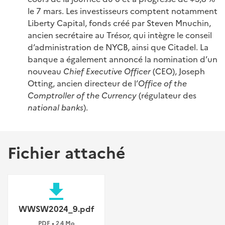
le 7 mars. Les investisseurs comptent notamment
Liberty Capital, fonds créé par Steven Mnuchin,
ancien secrétaire au Trésor, qui intègre le conseil
d’administration de NYCB, ainsi que Citadel. La
banque a également annoncé la nomination d’un
nouveau
Chief Executive Officer
(CEO), Joseph
Otting, ancien directeur de l’
Office of the
Comptroller of the Currency
(régulateur des
national banks
).
Fichier attaché
file_download
WWSW2024_9.pdf
PDF • 2,4 Mo