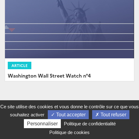
ARTICLE
Washington Wall Street Watch n°4
Ce site utilise des cookies et vous donne le contrôle sur ce que vous
Abonnez-vous à notre lettre d'information
souhaitez activer
Tout accepter
Tout refuser
Twitter
LinkedIn
Youtu
Suivez la DG Trésor sur :
Personnaliser
Politique de confidentialité
Politique de cookies