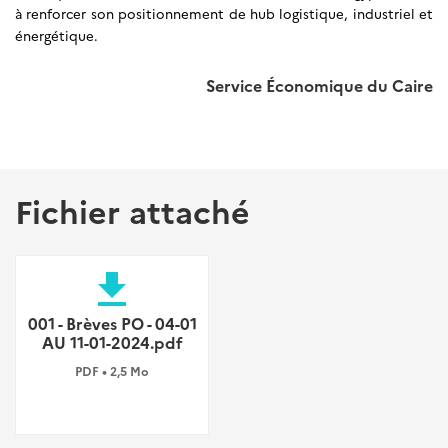
à renforcer son positionnement de hub logistique, industriel et
énergétique.
Service Économique du Caire
Fichier attaché
file_download
001 - Brèves PO - 04-01
AU 11-01-2024.pdf
PDF • 2,5 Mo