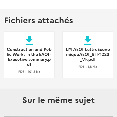
Fichiers attachés
file_download
file_download
Construction and Pub
LM-AEOI-LettreEcono
lic Works in the EAOI -
miqueAEOI_BTP1223
Executive summary.p
_VF.pdf
df
PDF • 1,8 Mo
PDF • 401,8 Ko
Sur le même sujet