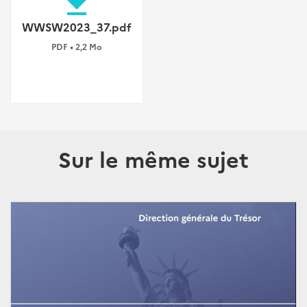
file_download
WWSW2023_37.pdf
PDF • 2,2 Mo
Sur le même sujet