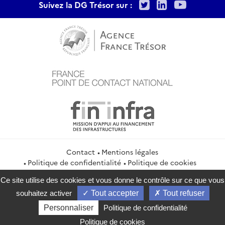
Twitter
LinkedIn
Youtu
Suivez la DG Trésor sur :
Contact
Mentions légales
Politique de confidentialité
Politique de cookies
Gestion des cookies
Flux RSS
Ce site utilise des cookies et vous donne le contrôle sur ce que vous
service-public.gouv.fr
legifrance.gouv.fr
info.gouv.fr
souhaitez activer
Tout accepter
Tout refuser
data.gouv.fr
Personnaliser
Politique de confidentialité
2026 Direction générale du Trésor
Politique de cookies