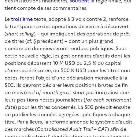
des institutions financières,
soutient
la règle finale, qui
tient compte de ses commentaires.
Le
troisième
texte, adopté à 3 voix contre 2, renforce
la transparence des opérations de vente à découvert
(
short selling
) – qui impliquent des opérations de prêt
de titres (cf. § précédent) – dont un plus grand
nombre de données seront rendues publiques. Sous
cette nouvelle règle, les gestionnaires d’actifs dont les
positions dépassent 10 M USD ou 2,5 % du capital
d’une société cotée, ou 500 K USD pour les titres non
cotés, feront l’objet d’une déclaration mensuelle à la
SEC. Ils devront déclarer leurs positions brutes de fin
de mois (
end-of-month gross short position
) ainsi que
leurs positions nettes journalières (
for
each settlement
date
) pour les titres concernés. La SEC prévoit ensuite
de publier les données agrégées spécifiques à chaque
titre. Par ailleurs, la réforme amende le système d’audit
des marchés (
Consolidated Audit Trail – CAT
) afin de
rendre obligatoire l’identification des transactions de