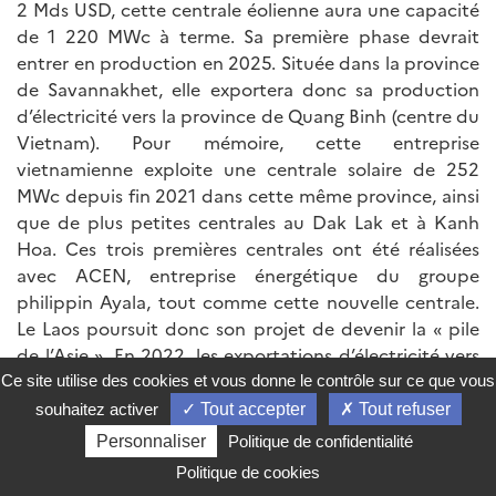
2 Mds USD, cette centrale éolienne aura une capacité
de 1 220 MWc à terme. Sa première phase devrait
entrer en production en 2025. Située dans la province
de Savannakhet, elle exportera donc sa production
d’électricité vers la province de Quang Binh (centre du
Vietnam). Pour mémoire, cette entreprise
vietnamienne exploite une centrale solaire de 252
MWc depuis fin 2021 dans cette même province, ainsi
que de plus petites centrales au Dak Lak et à Kanh
Hoa. Ces trois premières centrales ont été réalisées
avec ACEN, entreprise énergétique du groupe
philippin Ayala, tout comme cette nouvelle centrale.
Le Laos poursuit donc son projet de devenir la « pile
de l’Asie ». En 2022, les exportations d’électricité vers
les pays voisins ont représenté 2,4 Mds USD, soit 29%
Ce site utilise des cookies et vous donne le contrôle sur ce que vous
du total des exportations laotiennes.
souhaitez activer
Tout accepter
Tout refuser
Personnaliser
Politique de confidentialité
Un marché régional de l’électricité tourné vers la
Chine d’abord ?
Politique de cookies