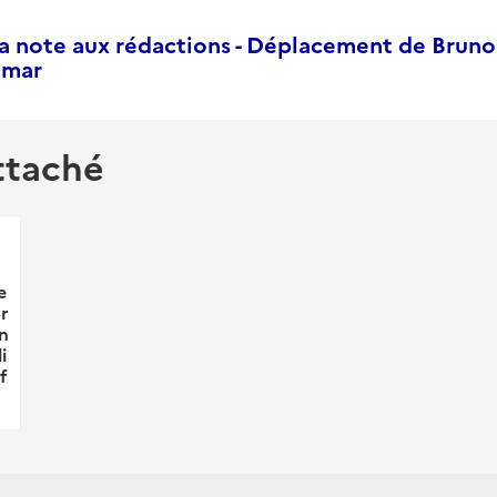
a note aux rédactions - Déplacement de Bruno
eimar
ttaché
e
r
n
i
f