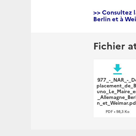
>> Consultez l
Berlin et à W
Fichier a
file_download
977_-_NAR_-_D
placement_de_B
uno_Le_Maire_e
_Allemagne_Berl
n_et_Weimar.pd
PDF • 98,3 Ko