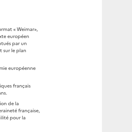
format « Weimar»,
texte européen
ntués par un
 sur le plan
nomie européenne
giques français
ans.
ion de la
eraineté française,
lité pour la