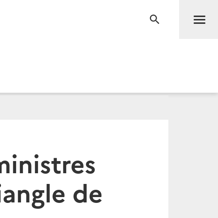
Men
RECHERCHE
ministres
iangle de