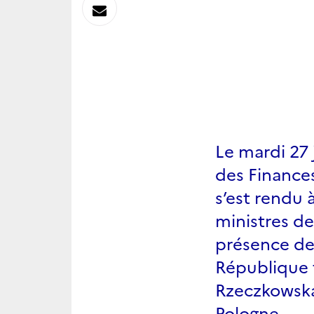
sur
Envoyer
Linkedin
par
Messagerie
Le mardi 27 
des Finances
s’est rendu 
ministres de
présence de 
République 
Rzeczkowska
Pologne.