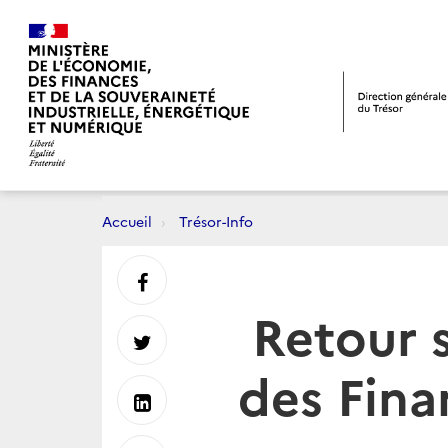
Accueil
Trésor-Info
Partager
Retour s
sur
Partager
des Fina
Facebook
sur
Partager
Twitter