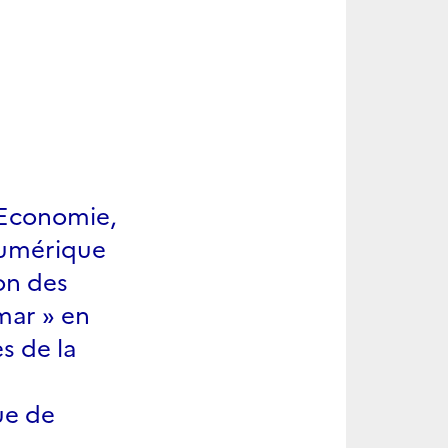
l’Economie,
 numérique
on des
mar » en
s de la
ue de