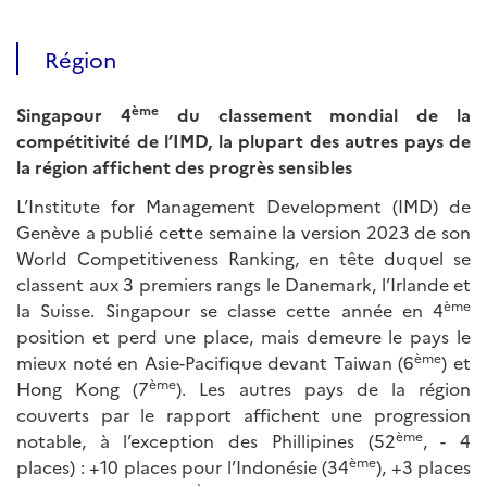
Région
ème
Singapour 4
du classement mondial de la
compétitivité de l’IMD, la plupart des autres pays de
la région affichent des progrès sensibles
L’Institute for Management Development (IMD) de
Genève a publié cette semaine la version 2023 de son
World Competitiveness Ranking, en tête duquel se
classent aux 3 premiers rangs le Danemark, l’Irlande et
ème
la Suisse. Singapour se classe cette année en 4
position et perd une place, mais demeure le pays le
ème
mieux noté en Asie-Pacifique devant Taiwan (6
) et
ème
Hong Kong (7
). Les autres pays de la région
couverts par le rapport affichent une progression
ème
notable, à l’exception des Phillipines (52
, - 4
ème
places) : +10 places pour l’Indonésie (34
), +3 places