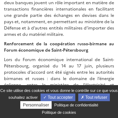
deux banques jouent un rôle important en matière de
transactions financières internationales en facilitant
une grande partie des échanges en devises dans le
pays et, notamment, en permettant au ministère de la
Défense et à d’autres entités militaires d’importer des
armes et du matériel militaire.
Renforcement de la coopération russo-birmane au
Forum économique de Saint-Pétersbourg
Lors du Forum économique international de Saint-
Pétersbourg, organisé du 14 au 17 juin, plusieurs
protocoles d’accord ont été signés entre les autorités
birmanes et russes : dans le domaine de l’énergie
éolienne, entre le ministère de l’électricité et
NovaWind, une filiale de Rosatom, ainsi qu’avec deux
Ce site utilise des cookies et vous donne le contrôle sur ce que vous
autres entreprises russes pour des études de faisabilité
souhaitez activer
Tout accepter
Tout refuser
(projet de 116 MW au centre du pays dans les régions
Personnaliser
Politique de confidentialité
de Magwe, Kyaukpadaung et Mandalay) ; dans le
Politique de cookies
domaine financier, entre la Myanmar Payment Union