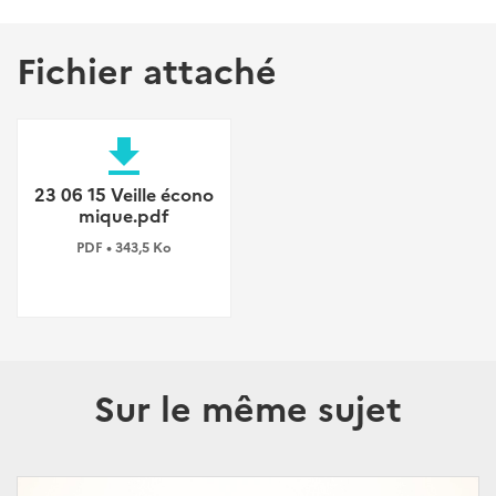
Fichier attaché
file_download
23 06 15 Veille écono
mique.pdf
PDF • 343,5 Ko
Sur le même sujet