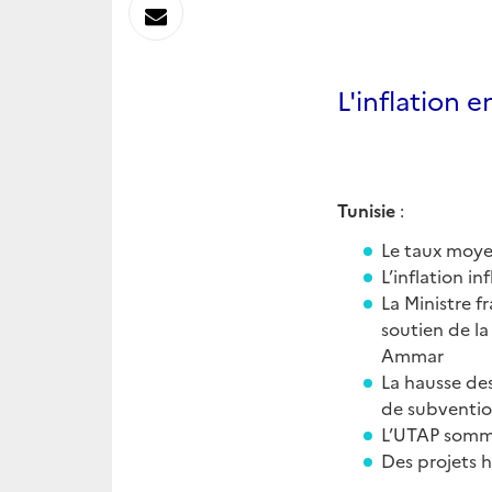
sur
Envoyer
Linkedin
par
L'inflation 
Messagerie
Tunisie
:
Le taux moye
L’inflation i
La Ministre f
soutien de la
Ammar
La hausse de
de subventio
L’UTAP somme
Des projets h