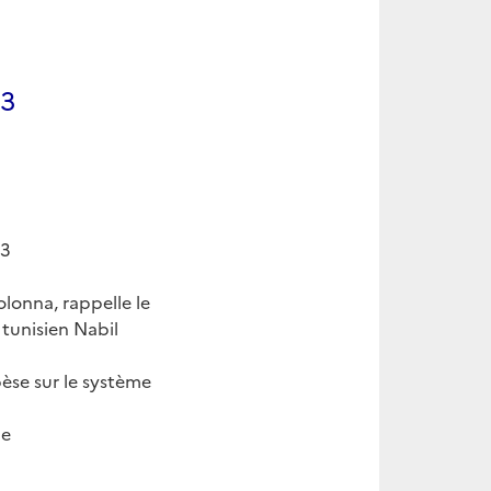
23
23
olonna, rappelle le
 tunisien Nabil
èse sur le système
ue