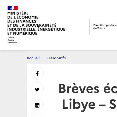
Accueil
Trésor-Info
Partager
Brèves é
sur
Partager
Libye – 
Facebook
sur
Partager
Twitter