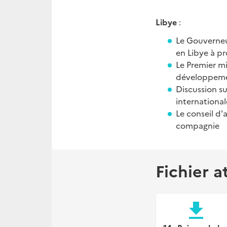
Libye
:
Le Gouverneu
en Libye à p
Le Premier m
développemen
Discussion su
internationa
Le conseil d'
compagnie
Fichier a
file_download