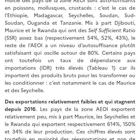
moitié des pays de la zone AEOI sont auto-suffisants
en poissons, mollusques, crustacés : c’est le cas de
l’Ethiopie, Madagascar, Seychelles, Soudan, Sud-
Soudan, Ouganda et Tanzanie. Mis à part Djibouti,
Maurice et le Rwanda qui ont des
Self Sufficient Ratio
(SSR) assez bas (respectivement 54%, 52%, 43%), le
reste de l’AEOI a un niveau d’autosuffisance plutôt
satisfaisant qui oscille autour de 80%. Certains pays
ont toutefois un taux de dépendance aux
importations (IDR) très élevés (Tableau 1) car ils
importent des produits bruts pour les transformer ou
les conditionner : c’est notamment le cas de Maurice
et des Seychelle.
Des exportations relativement faibles et qui stagnent
depuis 2016
. Les pays de la zone AEOI exportent
relativement peu, mis à part Maurice, les Seychelles et
le Rwanda qui exportent respectivement 614%, 150%
et 34% de leur production. Ces chiffres élevés sont
toutefois en majorité des réexportations et non de