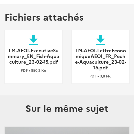
Fichiers attachés
file_download
file_download
LM-AEOI-ExecutiveSu
LM-AEOI-LettreEcono
mmary_EN_Fish-Aqua
miqueAEOI_FR_Pech
culture_23-02-15.pdf
e-Aquaculture_23-02-
15.pdf
PDF • 850,2 Ko
PDF • 3,8 Mo
Sur le même sujet