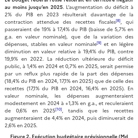
au moins jusqu’en 2025
. L’augmentation du déficit à
2% du PIB en 2023 résulterait davantage de la
[8]
contraction attendue des recettes fiscales
, qui
passeraient de 19% à 17,4% du PIB (baisse de 5,7% en
g.a. en valeur nominale), que de la variation des
[9]
dépenses, stables en valeur nominale
et en légère
diminution en valeur relative à 19,4% du PIB, contre
19,9% en 2022. La réduction ultérieure du déficit
public, à 1,4% en 2024 et 0,7% en 2025, serait permise
par un reflux plus rapide de la part des dépenses
(18,4% du PIB en 2024, 17,1% en 2025) que de celle des
recettes (17,1% du PIB en 2024, 16,4% en 2025). En
valeur nominale, les dépenses augmenteraient
modestement en 2024 à +1,3% en g.a., et reculeraient
[10]
de 0,6% en 2025
, tandis que les recettes
augmenteraient de 4,4% en 2024, puis diminuerait de
2,6% en 2025.
Figure 2. Exécution budgétaire prévisionnelle (Md