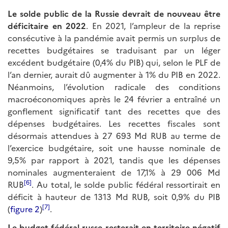
Le solde public de la Russie devrait de nouveau être
déficitaire en 2022
. En 2021, l’ampleur de la reprise
consécutive à la pandémie avait permis un surplus de
recettes budgétaires se traduisant par un léger
excédent budgétaire (0,4% du PIB) qui, selon le PLF de
l’an dernier, aurait dû augmenter à 1% du PIB en 2022.
Néanmoins, l’évolution radicale des conditions
macroéconomiques après le 24 février a entraîné un
gonflement significatif tant des recettes que des
dépenses budgétaires. Les recettes fiscales sont
désormais attendues à 27 693 Md RUB au terme de
l’exercice budgétaire, soit une hausse nominale de
9,5% par rapport à 2021, tandis que les dépenses
nominales augmenteraient de 17,1% à 29 006 Md
[6]
RUB
. Au total, le solde public fédéral ressortirait en
déficit à hauteur de 1313 Md RUB, soit 0,9% du PIB
[7]
(
figure 2
)
.
Le budget fédéral russe resterait en territoire négatif