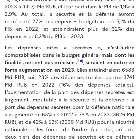
2023 à 4417,1 Md RUB, et leur part dans le PIB de 1,9% à
2,9%. Au total, la sécurité et la défense auront
représenté 27% des dépenses budgétaires et 5,1% du
PIB en 2022, et atteindraient plus de 32% des
dépenses et 6,2% du PIB en 2023.
Les dépenses dites «
secr
è
tes
»
, c
’
est-
à
-dire
comptabilis
é
es dans le budget g
é
n
é
ral mais dont les
[14]
finalit
é
s ne sont pas précisées
, seraient en outre en
forte augmentation en 2023
. Elles atteindraient 6583
Md RUB, soit 23% des dépenses totales, contre 3741
Md RUB en 2022 (16% des dépenses totales).
L’augmentation de la part des dépenses secrètes est
largement imputable à la sécurité et la défense : la
part des dépenses secrètes pour la défense nationale
a augmenté de 65% en 2022 à 73% en 2023 (3626 Md
RUB), et de 42% à 52% (2606 Md RUB) pour la sécurité
nationale et les forces de l’ordre. Au total, près de
deux tiers des dépenses de sécurité et de défense