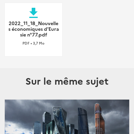
file_download
2022_11_18_Nouvelle
s économiques d'Eura
sie n°77.pdf
PDF • 3,7 Mo
Sur le même sujet