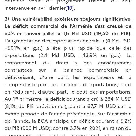
dernière revue du programme triennal du FMI,
intervenue en avril dernier
[10]
.
3/ Une vulnérabilité extérieure toujours significative.
Le déficit commercial de l’Arménie s’est creusé de
60% en janvier-juillet à 1,6 Md USD (19,5% du PIB)
.
L’augmentation des importations en valeur (4 Md USD,
+50,1% en g.a.) a été plus rapide que celle des
exportations (2,4 Md USD, +43,9% en g.a.). Le
renforcement du dram a des conséquences
contrastées sur la balance commerciale en
défavorisant, d’une part, les exportateurs et la
compétitivité-prix des produits d’exportations, tout
en réduisant, d’autre part, le coût des importations.
er
Au 1
trimestre, le déficit courant a crû à 284 M USD
(8,1% du PIB prévisionnel), contre 67,7 M USD sur la
même période de l’année précédente. Sur l’ensemble
de l’année, la BCA anticipe un déficit courant à 5,2%
du PIB (906 M USD), contre 3,7% en 2021, en raison du
creusement du déficit commercial et de la