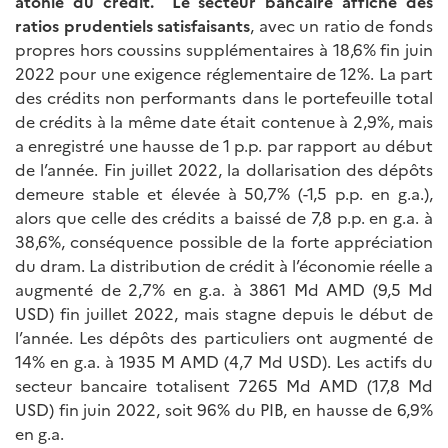
atonie du crédit.
Le secteur bancaire affiche des
ratios prudentiels satisfaisants
, avec un ratio de fonds
propres hors coussins supplémentaires à 18,6% fin juin
2022 pour une exigence réglementaire de 12%. La part
des crédits non performants dans le portefeuille total
de crédits à la même date était contenue à 2,9%, mais
a enregistré une hausse de 1 p.p. par rapport au début
de l’année. Fin juillet 2022, la dollarisation des dépôts
demeure stable et élevée à 50,7% (-1,5 p.p. en g.a.),
alors que celle des crédits a baissé de 7,8 p.p. en g.a. à
38,6%, conséquence possible de la forte appréciation
du dram. La distribution de crédit à l’économie réelle a
augmenté de 2,7% en g.a. à 3861 Md AMD (9,5 Md
USD) fin juillet 2022, mais stagne depuis le début de
l’année. Les dépôts des particuliers ont augmenté de
14% en g.a. à 1935 M AMD (4,7 Md USD). Les actifs du
secteur bancaire totalisent 7265 Md AMD (17,8 Md
USD) fin juin 2022, soit 96% du PIB, en hausse de 6,9%
en g.a.