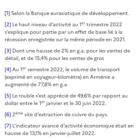
[1]
Selon la Banque eurasiatique de développement.
er
[2]
Le haut niveau d’activité au 1
trimestre 2022
s’explique pour partie par un effet de base lié à la
récession enregistrée sur la même période en 2021.
[3]
Dont une hausse de 2% en g.a. pour les ventes de
détail, et de 15,4% pour les ventes de gros
er
[4]
Au 1
semestre 2022, le volume de transport
(exprimé en voyageur-kilomètre) en Arménie a
augmenté de 77,8% en g.a.
[5]
Le rouble s’est apprécié de 49,6% par rapport au
er
dollar entre le 1
janvier et le 30 juin 2022.
ème
[6]
2
site d’extraction de cuivre du pays.
[7]
L’indicateur avancé d’activité économique était en
hausse de 13,1% en janvier-juillet 2022.