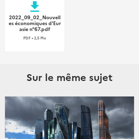
file_download
2022_09_02_Nouvell
es économiques d'Eur
asie n°67.pdf
PDF • 2,5 Mo
Sur le même sujet