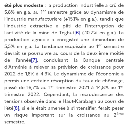
été plus modeste
: la production industrielle a crû de
er
5,8% en g.a. au 1
semestre grâce au dynamisme de
l’industrie manufacturière (+15,1% en g.a.), tandis que
l’industrie extractive a pâti de l’interruption de
l’activité de la mine de Teghut
[6]
(-10,7% en g.a.). La
production agricole a enregistré une diminution de
er
5,5% en g.a. La tendance esquissée au 1
semestre
devrait se poursuivre au cours de la deuxième moitié
de l’année
[7]
, conduisant la Banque centrale
d’Arménie à relever sa prévision de croissance pour
2022 de 1,6% à 4,9%. Le dynamisme de l’économie a
permis une certaine résorption du taux de chômage,
er
er
passé de 16,7% au 1
trimestre 2021 à 14,8% au 1
trimestre 2022. Cependant, la recrudescence des
tensions observée dans le Haut-Karabagh au cours de
l’été
[8]
, si elle était amenée à s’intensifier, ferait peser
ème
un risque important sur la croissance au 2
semestre.