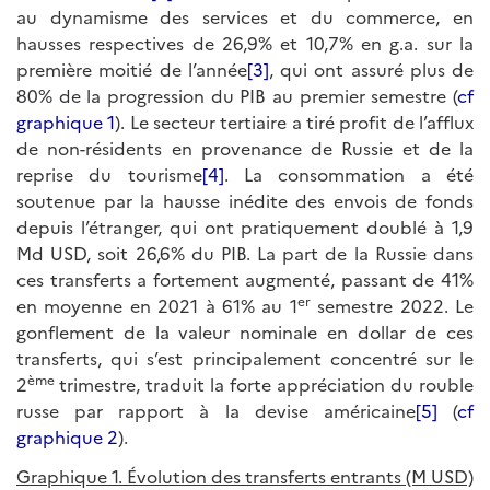
au dynamisme des services et du commerce, en
hausses respectives de 26,9% et 10,7% en g.a. sur la
première moitié de l’année
[3]
, qui ont assuré plus de
80% de la progression du PIB au premier semestre (
cf
graphique 1
). Le secteur tertiaire a tiré profit de l’afflux
de non-résidents en provenance de Russie et de la
reprise du tourisme
[4]
. La consommation a été
soutenue par la hausse inédite des envois de fonds
depuis l’étranger, qui ont pratiquement doublé à 1,9
Md USD, soit 26,6% du PIB. La part de la Russie dans
ces transferts a fortement augmenté, passant de 41%
er
en moyenne en 2021 à 61% au 1
semestre 2022. Le
gonflement de la valeur nominale en dollar de ces
transferts, qui s’est principalement concentré sur le
ème
2
trimestre, traduit la forte appréciation du rouble
russe par rapport à la devise américaine
[5]
(
cf
graphique 2
).
Graphique 1. Évolution des transferts entrants (M USD)