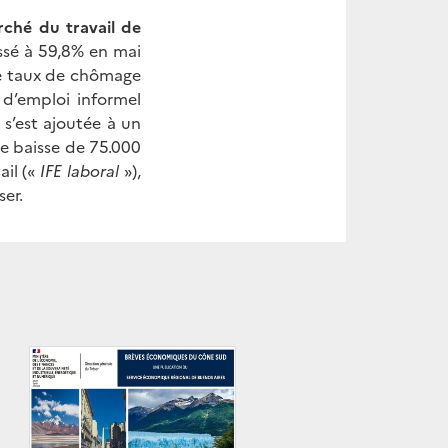
rché du travail de
assé à 59,8% en mai
 Le taux de chômage
 d’emploi informel
 s’est ajoutée à un
ne baisse de 75.000
ail («
IFE laboral
»),
er.