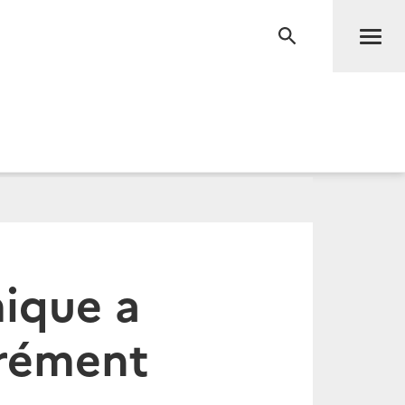
Men
RECHERCHE
mique a
érément