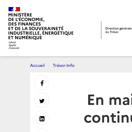
Accueil
Trésor-Info
Partager
En mai
sur
Partager
contin
Facebook
sur
Partager
Twitter