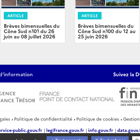
ARTICLE
ARTICLE
Brèves bimensuelles du
Brèves bimensuelles du
Cône Sud n101 du 26
Cône Sud n100 du 12 au
juin au 08 juillet 2026
25 juin 2026
d'information
Suivez la D
gales
Politique de confidentialité
Politique de cookies
Gestion
ervice-public.gouv.fr
legifrance.gouv.fr
info.gouv.fr
data.gouv.