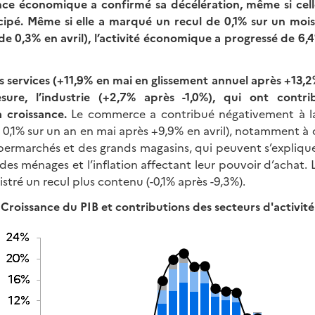
ance économique a confirmé sa décélération, même si celle
icipé. Même si elle a marqué un recul de 0,1% sur un mois
de 0,3% en avril), l’activité économique a progressé de 6,
s services (+11,9% en mai en glissement annuel après +13,2%
re, l’industrie (+2,7% après -1,0%), qui ont contr
a croissance.
Le commerce a contribué négativement à la 
 0,1% sur un an en mai après +9,9% en avril), notamment à 
permarchés et des grands magasins, qui peuvent s’expliquer
des ménages et l’inflation affectant leur pouvoir d’achat. L
istré un recul plus contenu (-0,1% après -9,3%).
Croissance du PIB et contributions
des secteurs d'activité