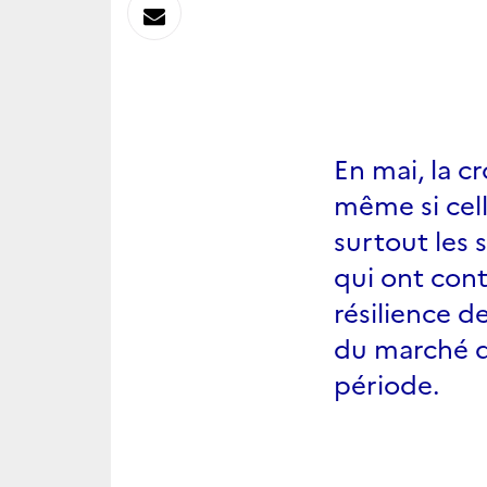
sur
Envoyer
Linkedin
par
Messagerie
En mai, la c
même si cell
surtout les 
qui ont cont
résilience d
du marché du
période.