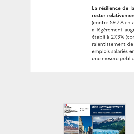
La résilience de 
rester relativemen
(contre 59,7% en a
a légèrement augm
établi à 27,3% (co
ralentissement de 
emplois salariés e
une mesure publiq