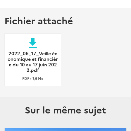
Fichier attaché
file_download
2022_06_17_Veille éc
onomique et financièr
e du 10 au 17 juin 202
2.pdf
PDF • 1,6 Mo
Sur le même sujet