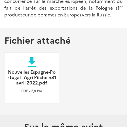
concurrence sur le marché européen, notamment du
er
fait de l’arrêt des exportations de la Pologne (1
producteur de pommes en Europe) vers la Russie.
Fichier attaché
file_download
Nouvelles Espagne-Po
rtugal - Agri Pêche n31
avril 2022.pdf
PDF • 2,9 Mo
Sur le même sujet