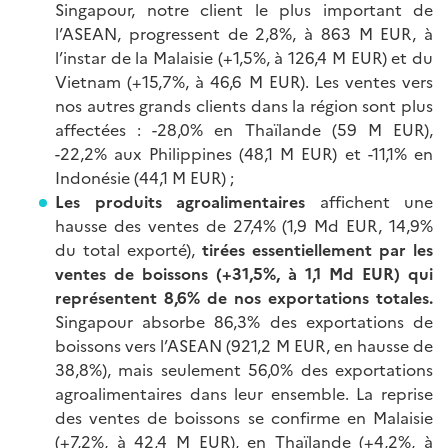
Singapour, notre client le plus important de
l’ASEAN, progressent de 2,8%, à 863 M EUR, à
l’instar de la Malaisie (+1,5%, à 126,4 M EUR) et du
Vietnam (+15,7%, à 46,6 M EUR). Les ventes vers
nos autres grands clients dans la région sont plus
affectées : -28,0% en Thaïlande (59 M EUR),
-22,2% aux Philippines (48,1 M EUR) et -11,1% en
Indonésie (44,1 M EUR) ;
Les produits agroalimentaires
affichent une
hausse des ventes de 27,4% (1,9 Md EUR, 14,9%
du total exporté),
tirées essentiellement par les
ventes de boissons (+31,5%, à 1,1 Md EUR)
qui
représentent 8,6% de nos exportations totales.
Singapour absorbe 86,3% des exportations de
boissons vers l’ASEAN (921,2 M EUR, en hausse de
38,8%), mais seulement 56,0% des exportations
agroalimentaires dans leur ensemble. La reprise
des ventes de boissons se confirme en Malaisie
(+7,2%, à 42,4 M EUR), en Thaïlande (+4,2%, à