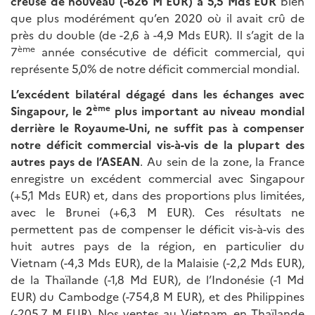
creuse de nouveau (-626 M EUR) à 5,5 Mds EUR
bien
que plus modérément qu’en 2020 où il avait crû de
près du double (de -2,6 à -4,9 Mds EUR). Il s’agit de la
ème
7
année consécutive de déficit commercial, qui
représente 5,0% de notre déficit commercial mondial.
L’excédent bilatéral dégagé dans les échanges avec
ème
Singapour, le 2
plus important au niveau mondial
derrière le Royaume-Uni, ne suffit pas à compenser
notre déficit commercial vis-à-vis de la plupart des
autres pays de l’ASEAN
. Au sein de la zone, la France
enregistre un excédent commercial avec Singapour
(+5,1 Mds EUR) et, dans des proportions plus limitées,
avec le Brunei (+6,3 M EUR). Ces résultats ne
permettent pas de compenser le déficit vis-à-vis des
huit autres pays de la région, en particulier du
Vietnam (-4,3 Mds EUR), de la Malaisie (-2,2 Mds EUR),
de la Thaïlande (-1,8 Md EUR), de l’Indonésie (-1 Md
EUR) du Cambodge (-754,8 M EUR), et des Philippines
(-205,7 M EUR). Nos ventes au Vietnam, en Thaïlande