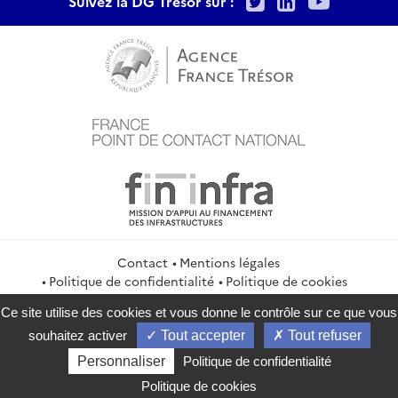
Suivez la DG Trésor sur :
Contact
Mentions légales
Politique de confidentialité
Politique de cookies
Gestion des cookies
Flux RSS
Ce site utilise des cookies et vous donne le contrôle sur ce que vous
service-public.gouv.fr
legifrance.gouv.fr
info.gouv.fr
souhaitez activer
Tout accepter
Tout refuser
data.gouv.fr
Personnaliser
Politique de confidentialité
2026 Direction générale du Trésor
Politique de cookies