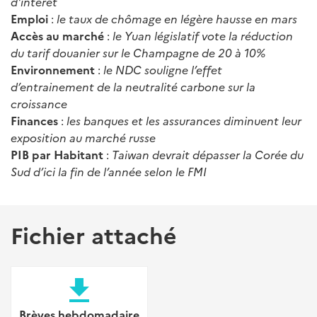
d'intérêt
Emploi
:
le taux de chômage en légère hausse en mars
Accès au marché
:
le Yuan législatif vote la réduction
du tarif douanier sur le Champagne de 20 à 10%
Environnement
:
le NDC souligne l’effet
d’entrainement de la neutralité carbone sur la
croissance
Finances
:
les banques et les assurances diminuent leur
exposition au marché russe
PIB par Habitant
:
Taiwan devrait dépasser la Corée du
Sud d’ici la fin de l’année selon le FMI
Fichier attaché
file_download
Brèves hebdomadaire