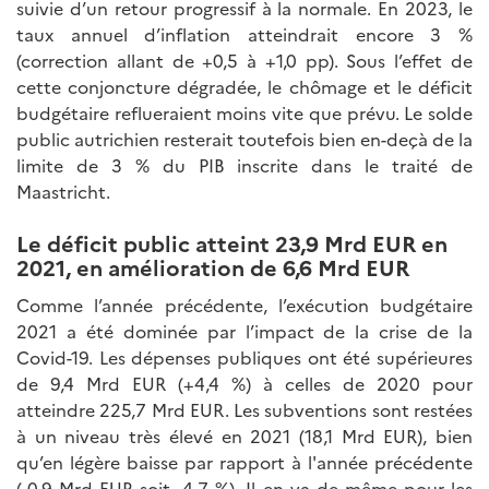
suivie d’un retour progressif à la normale. En 2023, le
taux annuel d’inflation atteindrait encore 3 %
(correction allant de +0,5 à +1,0 pp). Sous l’effet de
cette conjoncture dégradée, le chômage et le déficit
budgétaire reflueraient moins vite que prévu. Le solde
public autrichien resterait toutefois bien en-deçà de la
limite de 3 % du PIB inscrite dans le traité de
Maastricht.
Le déficit public atteint 23,9 Mrd EUR en
2021, en amélioration de 6,6 Mrd EUR
Comme l’année précédente, l’exécution budgétaire
2021 a été dominée par l’impact de la crise de la
Covid-19. Les dépenses publiques ont été supérieures
de 9,4 Mrd EUR (+4,4 %) à celles de 2020 pour
atteindre 225,7 Mrd EUR. Les subventions sont restées
à un niveau très élevé en 2021 (18,1 Mrd EUR), bien
qu’en légère baisse par rapport à l'année précédente
(-0,9 Mrd EUR soit -4,7 %). Il en va de même pour les