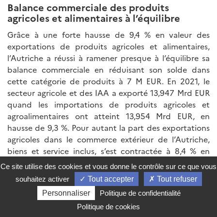
Balance commerciale des produits
agricoles et alimentaires à l’équilibre
Grâce à une forte hausse de 9,4 % en valeur des
exportations de produits agricoles et alimentaires,
l’Autriche a réussi à ramener presque à l’équilibre sa
balance commerciale en réduisant son solde dans
cette catégorie de produits à 7 M EUR. En 2021, le
secteur agricole et des IAA a exporté 13,947 Mrd EUR
quand les importations de produits agricoles et
agroalimentaires ont atteint 13,954 Mrd EUR, en
hausse de 9,3 %. Pour autant la part des exportations
agricoles dans le commerce extérieur de l’Autriche,
biens et service inclus, s’est contractée à 8,4 % en
valeur après avoir atteint 9,0 % en 2020. Parmi les
Ce site utilise des cookies et vous donne le contrôle sur ce que vous
partenaires commerciaux de l’Autriche, l’Allemagne
souhaitez activer
Tout accepter
Tout refuser
reste largement en tête avec une part de 37,4 % des
Personnaliser
Politique de confidentialité
exportations autrichiennes dans cette catégorie, soit
Politique de cookies
en valeur 5,2 Mrd EUR (en hausse de 11,8 % par rapport