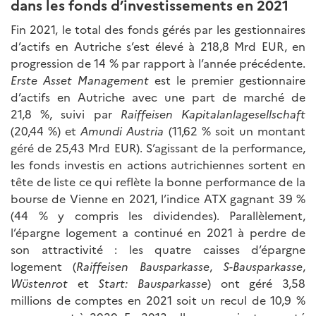
dans les fonds d’investissements en 2021
Fin 2021, le total des fonds gérés par les gestionnaires
d’actifs en Autriche s’est élevé à 218,8 Mrd EUR, en
progression de 14 % par rapport à l’année précédente.
Erste Asset Management
est le premier gestionnaire
d’actifs en Autriche avec une part de marché de
21,8 %, suivi par
Raiffeisen Kapitalanlagesellschaft
(20,44 %) et
Amundi Austria
(11,62 % soit un montant
géré de 25,43 Mrd EUR). S’agissant de la performance,
les fonds investis en actions autrichiennes sortent en
tête de liste ce qui reflète la bonne performance de la
bourse de Vienne en 2021, l’indice ATX gagnant 39 %
(44 % y compris les dividendes). Parallèlement,
l’épargne logement a continué en 2021 à perdre de
son attractivité : les quatre caisses d’épargne
logement (
Raiffeisen Bausparkasse
,
S-Bausparkasse
,
Wüstenrot
et
Start: Bausparkasse
) ont géré 3,58
millions de comptes en 2021 soit un recul de 10,9 %