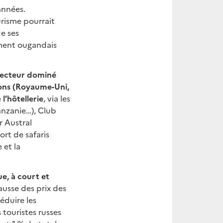
années.
urisme pourrait
e ses
ement ougandais
 secteur dominé
xons (Royaume-Uni,
e
l’hôtellerie
, via les
anzanie…), Club
r Austral
ort de safaris
 et la
ue, à court et
ausse des prix des
éduire les
 touristes russes