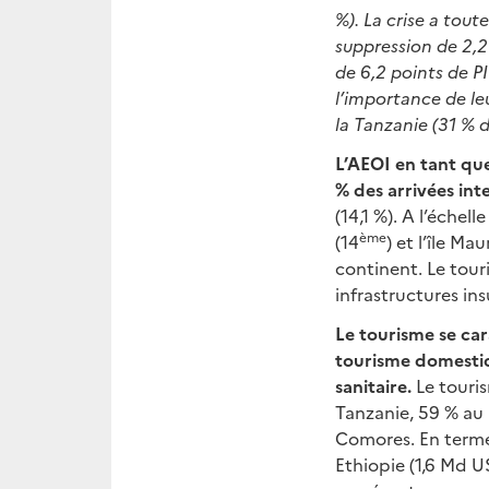
%). La crise a tout
suppression de 2,2
de 6,2 points de P
l’importance de l
la Tanzanie (31 % 
L’AEOI en tant que
% des arrivées int
(14,1 %). A l’échell
ème
(14
) et l’île Mau
continent. Le tour
infrastructures ins
Le tourisme se car
tourisme domestiq
sanitaire.
Le touri
Tanzanie, 59 % au
Comores. En termes
Ethiopie (1,6 Md 