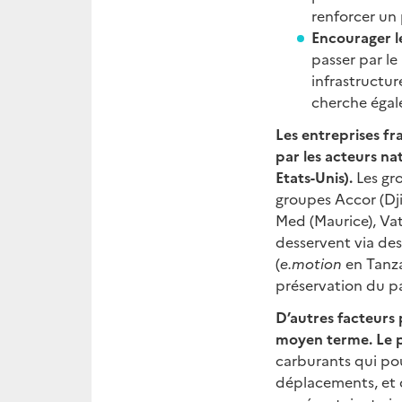
renforcer un
Encourager le
passer par le
infrastructu
cherche égal
Les entreprises fr
par les acteurs n
Etats-Unis).
Les gr
groupes Accor (Dj
Med (Maurice), Va
desservent via des 
(
e.motion
en Tanza
préservation du pa
D’autres facteurs 
moyen terme.
Le 
carburants qui pou
déplacements, et d