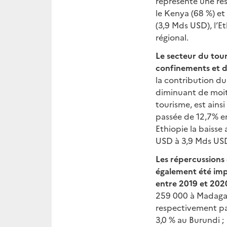
représente une res
le Kenya (68 %) e
(3,9 Mds USD), l’E
régional.
Le secteur du tour
confinements et de
la contribution du
diminuant de moit
tourisme, est ainsi
passée de 12,7% e
Ethiopie la baisse
USD à 3,9 Mds USD
Les répercussions 
également été imp
entre 2019 et 202
259 000 à Madagas
respectivement pas
3,0 % au Burundi ;