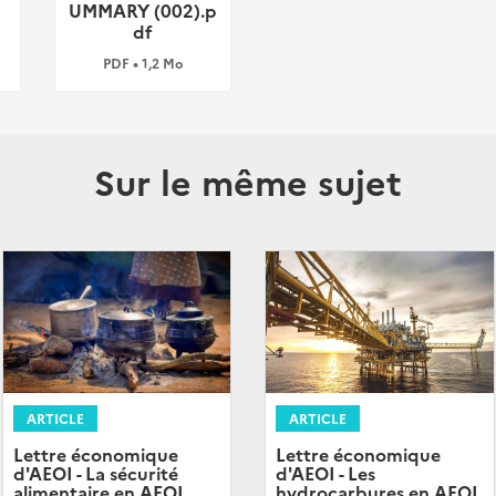
UMMARY (002).p
df
PDF • 1,2 Mo
Sur le même sujet
ARTICLE
ARTICLE
Lettre économique
Lettre économique
d'AEOI - La sécurité
d'AEOI - Les
alimentaire en AEOI
hydrocarbures en AEOI