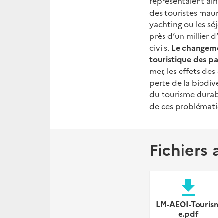
représentaient ain
des touristes maur
yachting ou les séj
près d’un millier 
civils.
Le changemen
touristique des pa
mer, les effets de
perte de la biodi
du tourisme durab
de ces problémati
Fichiers 
file_download
LM-AEOI-Touris
e.pdf