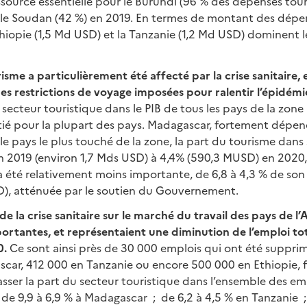
source essentielle pour le Burundi (96 % des dépenses tour
t le Soudan (42 %) en 2019. En termes de montant des dépe
thiopie (1,5 Md USD) et la Tanzanie (1,2 Md USD) dominent 
isme a particulièrement été affecté par la crise sanitaire, 
s restrictions de voyage imposées pour ralentir l’épidémi
 secteur touristique dans le PIB de tous les pays de la zone
ié pour la plupart des pays. Madagascar, fortement dépe
 le pays le plus touché de la zone, la part du tourisme dans
n 2019 (environ 1,7 Mds USD) à 4,4% (590,3 MUSD) en 2020,
 a été relativement moins importante, de 6,8 à 4,3 % de son
), atténuée par le soutien du Gouvernement.
de la crise sanitaire sur le marché du travail des pays de l
ortantes, et représentaient une diminution de l’emploi to
0.
Ce sont ainsi près de 30 000 emplois qui ont été suppri
car, 412 000 en Tanzanie ou encore 500 000 en Ethiopie, f
ser la part du secteur touristique dans l’ensemble des emp
 de 9,9 à 6,9 % à Madagascar ; de 6,2 à 4,5 % en Tanzanie ; 