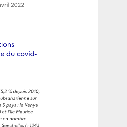
avril 2022
tions
se du covid-
55,2 % depuis 2010,
 subsaharienne sur
s 5 pays : le Kenya
 et l’île Maurice
rte en nombre
 Seychelles (+124,1