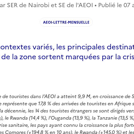
r SER de Nairobi et SE de l'AEOI • Publié le
07 
AEOI-LETTRE-MENSUELLE
ontextes variés, les principales destina
 de la zone sortent marquées par la cri
 de touristes dans l’AEOI a atteint 9,9 M, en croissance de 
e représente que 17,8 % des arrivées de touristes en Afrique
la décennie, les ¾ des touristes étrangers se sont dirigés ver
), le Rwanda (14,4 %), l’Ouganda (13,9 %), la Tanzanie (13,5 %)
crise sanitaire, les pays ayant connu la croissance la plus fo
les Comores (+194,8 % en 10 ans), le Rwanda (+145,0 %) et les