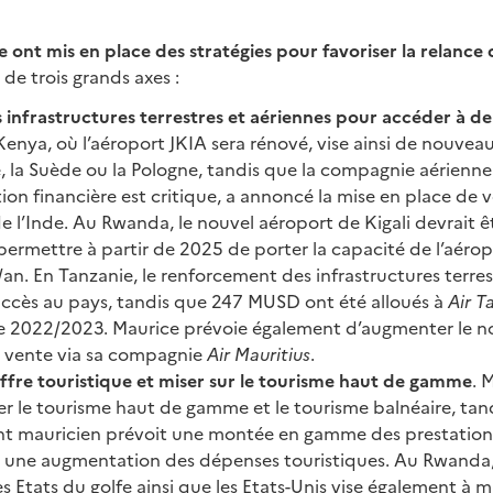
e ont mis en place des stratégies pour favoriser la relance
 de trois grands axes :
s infrastructures terrestres et aériennes pour accéder à 
 Kenya, où l’aéroport JKIA sera rénové, vise ainsi de nouvea
e, la Suède ou la Pologne, tandis que la compagnie aérienn
tion financière est critique, a annoncé la mise en place de 
e l’Inde. Au Rwanda, le nouvel aéroport de Kigali devrait ê
permettre à partir de 2025 de porter la capacité de l’aéropo
an. En Tanzanie, le renforcement des infrastructures terre
l’accès au pays, tandis que 247 MUSD ont été alloués à
Air T
ale 2022/2023. Maurice prévoie également d’augmenter le n
a vente via sa compagnie
Air Mauritius
.
’offre touristique et miser sur le tourisme haut de gamme
. 
r le tourisme haut de gamme et le tourisme balnéaire, tand
 mauricien prévoit une montée en gamme des prestations
 une augmentation des dépenses touristiques. Au Rwanda,
es Etats du golfe ainsi que les Etats-Unis vise également à m