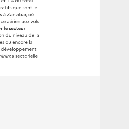
 et 1 % du total
ratifs que sont le
es à Zanzibar, où
ace aérien aux vols
r le secteur
ion du niveau de la
es ou encore la
 Le développement
minima
sectorielle