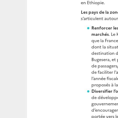
en Ethiopie.
Les pays de la zon
s’articulent autour
Renforcer le
marchés
. Le
que la Franc
dont la situa
destination d
Bugesera, et 
de passagers/
de faciliter 
l’année fisc
proposés à l
Diversifier l
de développe
gouvernement
d’encourager
portée vers l