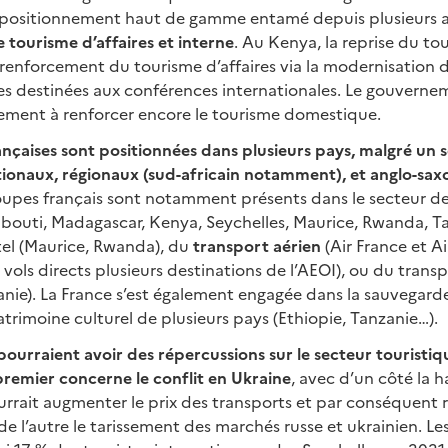
 positionnement haut de gamme entamé depuis plusieurs 
 tourisme d’affaires et interne
. Au Kenya, la reprise du to
 renforcement du tourisme d’affaires via la modernisation d
res destinées aux conférences internationales. Le gouvern
ement à renforcer encore le tourisme domestique.
ançaises sont positionnées dans plusieurs pays, malgré un
ationaux, régionaux (sud-africain notamment), et anglo-sa
oupes français sont notamment présents dans le secteur d
ibouti, Madagascar, Kenya, Seychelles, Maurice, Rwanda, T
tel (Maurice, Rwanda), du
transport aérien
(Air France et Ai
vols directs plusieurs destinations de l’AEOI), ou du transp
nie). La France s’est également engagée dans la sauvegarde
trimoine culturel de plusieurs pays (Ethiopie, Tanzanie…).
pourraient avoir des répercussions sur le secteur touristiq
premier concerne le conflit en Ukraine
, avec d’un côté la h
rrait augmenter le prix des transports et par conséquent r
e l’autre le tarissement des marchés russe et ukrainien. Les