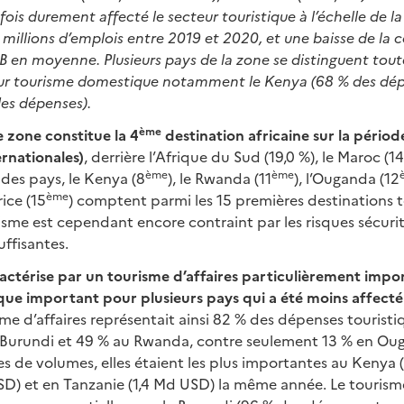
efois durement affecté le secteur touristique à l’échelle de la
 millions d’emplois entre 2019 et 2020, et une baisse de la c
IB en moyenne. Plusieurs pays de la zone se distinguent tout
eur tourisme domestique notamment le Kenya (68 % des dép
des dépenses).
ème
 zone constitue la 4
destination africaine sur la périod
ernationales)
, derrière l’Afrique du Sud (19,0 %), le Maroc (1
ème
ème
e des pays, le Kenya (8
), le Rwanda (11
), l’Ouganda (12
ème
rice (15
) comptent parmi les 15 premières destinations 
isme est cependant encore contraint par les risques sécurit
uffisantes.
actérise par un tourisme d’affaires particulièrement impor
ue important pour plusieurs pays qui a été moins affecté 
sme d’affaires représentait ainsi 82 % des dépenses tourist
 Burundi et 49 % au Rwanda, contre seulement 13 % en Ou
 de volumes, elles étaient les plus importantes au Kenya 
USD) et en Tanzanie (1,4 Md USD) la même année. Le touri