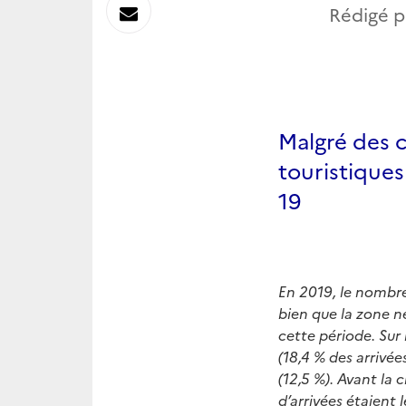
sur
Envoyer
Rédigé pa
Linkedin
par
Messagerie
Malgré des c
touristiques
19
En 2019, le nombre
bien que la zone n
cette période. Sur 
(18,4 % des arrivées
(12,5 %). Avant la 
d’arrivées étaient 