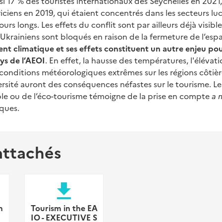
si 17 % des touristes internationaux des Seychelles en 2021,
iciens en 2019, qui étaient concentrés dans les secteurs luc
ours longs. Les effets du conflit sont par ailleurs déjà visibl
d’Ukrainiens sont bloqués en raison de la fermeture de l’esp
t climatique et ses effets constituent un autre enjeu pou
ys de l’AEOI
. En effet, la hausse des températures, l'élévat
s conditions météorologiques extrêmes sur les régions côtièr
versité auront des conséquences néfastes sur le tourisme.
le ou de l’éco-tourisme témoigne de la prise en compte
a 
ques.
attachés
file_download
m
Tourism in the EA
IO - EXECUTIVE S