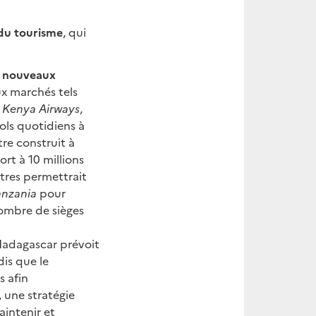
 du tourisme
, qui
de nouveaux
ux marchés tels
e
Kenya Airways
,
vols quotidiens à
tre construit à
rt à 10 millions
stres permettrait
anzania
pour
ombre de sièges
Madagascar prévoit
is que le
 afin
 une stratégie
aintenir et