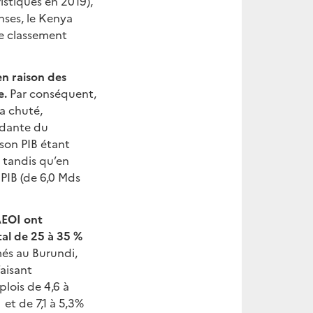
istiques en 2019),
nses, le Kenya
le classement
en raison des
e.
Par conséquent,
 a chuté,
ndante du
 son PIB étant
 tandis qu’en
 PIB (de 6,0 Mds
’AEOI ont
tal de 25 à 35 %
més au Burundi,
aisant
lois de 4,6 à
et de 7,1 à 5,3%