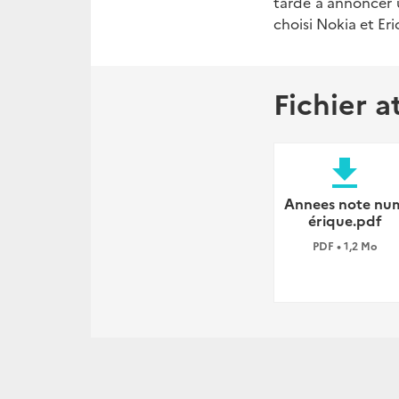
tarde à annoncer 
choisi Nokia et Er
Fichier a
file_download
Annees note nu
érique.pdf
PDF • 1,2 Mo