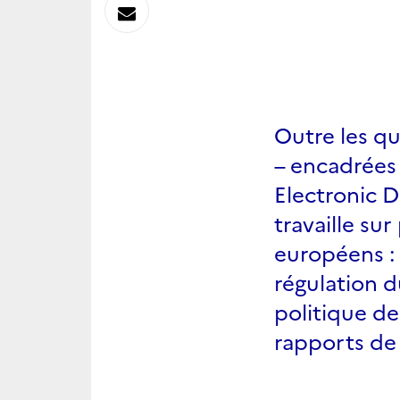
sur
Envoyer
Linkedin
par
Messagerie
Outre les qu
– encadrées 
Electronic 
travaille su
européens : 
régulation d
politique de
rapports de 