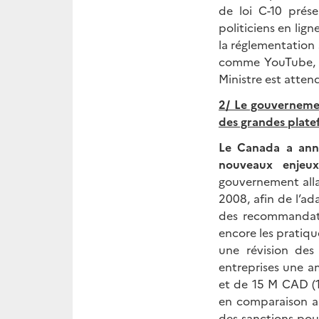
de loi C-10 prése
politiciens en lig
la réglementation 
comme YouTube, Tw
Ministre est attend
2/ Le gouvernemen
des grandes plate
Le Canada a anno
nouveaux enjeu
gouvernement allai
2008, afin de l’ad
des recommandati
encore les pratiq
une révision des
entreprises une a
et de 15 M CAD (1
en comparaison au
des sanctions pou