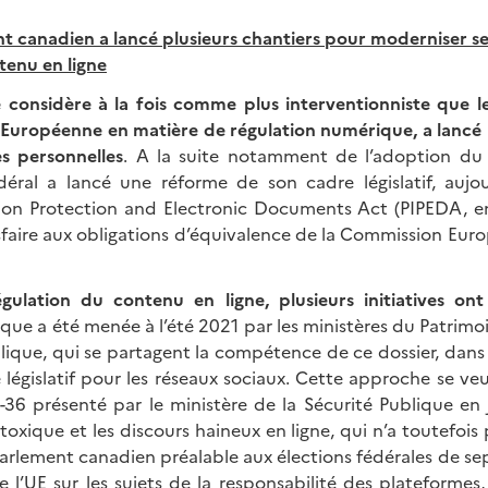
t canadien a lancé plusieurs chantiers pour moderniser s
tenu en ligne
 considère à la fois comme plus interventionniste que le
n Européenne en matière de régulation numérique, a lancé
es personnelles
. A la suite notamment de l’adoption du 
ral a lancé une réforme de son cadre législatif, aujou
ion Protection and Electronic Documents Act (PIPEDA, e
isfaire aux obligations d’équivalence de la Commission Eur
ulation du contenu en ligne, plusieurs initiatives ont
que a été menée à l’été 2021 par les ministères du Patrimoin
lique, qui se partagent la compétence de ce dossier, dans 
législatif pour les réseaux sociaux. Cette approche se v
-36 présenté par le ministère de la Sécurité Publique en 
 toxique et les discours haineux en ligne, qui n’a toutefois
Parlement canadien préalable aux élections fédérales de s
’UE sur les sujets de la responsabilité des plateformes, 