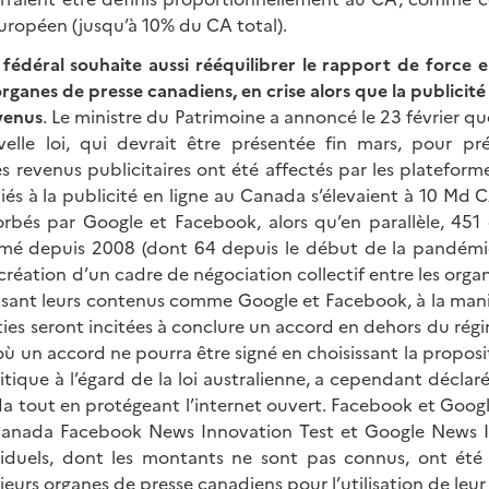
uropéen (jusqu’à 10% du CA total).
édéral souhaite aussi rééquilibrer le rapport de force e
rganes de presse canadiens, en crise alors que la publicité
evenus
. Le ministre du Patrimoine a annoncé le 23 février 
elle loi, qui devrait être présentée fin mars, pour pré
s revenus publicitaires ont été affectés par les platefor
liés à la publicité en ligne au Canada s’élevaient à 10 Md
rbés par Google et Facebook, alors qu’en parallèle, 451
mé depuis 2008 (dont 64 depuis le début de la pandémie)
 création d’un cadre de négociation collectif entre les organ
lisant leurs contenus comme Google et Facebook, à la maniè
arties seront incitées à conclure un accord en dehors du rég
où un accord ne pourra être signé en choisissant la propos
itique à l’égard de la loi australienne, a cependant déclaré
da tout en protégeant l’internet ouvert. Facebook et Googl
Canada Facebook News Innovation Test et Google News Ini
viduels, dont les montants ne sont pas connus, ont été 
sieurs organes de presse canadiens pour l’utilisation de leu