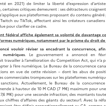
nté en 2021) de limiter la liberté d’expression d’artiste
ne, certaines critiques demeurent : ses détracteurs craignent
s’applique aux plateformes proposant du contenu généré pa
itch ou TikTok, affectant ainsi les créateurs canadiens 
ue pour clarifier ce cadre.
t fédéral affiche également sa volonté de davantage co
formes numériques, notamment par le prisme du droit de
ncé vouloir réviser sa encadrant la concurrence, afin
x numériques
. Le gouvernement a annoncé en févr
t travailler à l’amélioration du Competition Act, qui n’a 
apter à l’ère numérique. Le Bureau de la concurrence cana
ons en vue de cette révision – dont les abus de posi
ues commerciales trompeuses sur les plateformes numérique
 sanctions. Actuellement, le Bureau de la concurrence 
mende à hauteur de 10 M CAD (7 M€) maximum pour une in
7,6 M€) pour une seconde infraction; des montants toutef
x chiffres d’affaires des géants du secteur1. Avec la réf
rraient être définis proportionnellement au CA, comme c