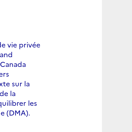
e vie privée
 and
e Canada
ers
te sur la
de la
ilibrer les
ue (DMA).