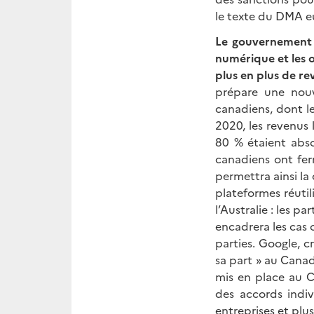
le texte du DMA e
Le gouvernement f
numérique et les o
plus en plus de r
prépare une nouv
canadiens, dont le
2020, les revenus 
80 % étaient abso
canadiens ont fer
permettra ainsi la
plateformes réuti
l’Australie : les p
encadrera les cas 
parties. Google, cr
sa part » au Cana
mis en place au 
des accords indi
entreprises et plu