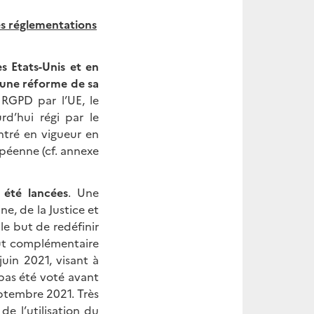
es réglementations
s Etats-Unis et en
 une réforme de sa
RGPD par l’UE, le
rd’hui régi par le
ntré en vigueur en
opéenne (cf. annexe
 été lancées
. Une
e, de la Justice et
le but de redéfinir
eut complémentaire
juin 2021, visant à
 pas été voté avant
eptembre 2021. Très
de l’utilisation du