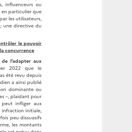
s, influenceurs ou
 en particulier que
r les utilisateurs,
; une directive du
ntrôler le pouvoir
 la concurrence
 de l’adapter aux
ier 2022 que le
pas été revu depuis
dien a ainsi publié
tion dominante ou
s –, plaidant pour
peut infliger aux
fraction initiale,
ois peu dissuasifs
orme, les montants
ela est prévu dans