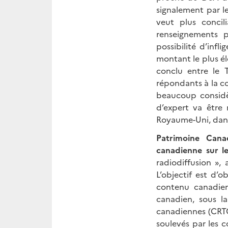
signalement par le
veut plus concil
renseignements 
possibilité d’inf
montant le plus é
conclu entre le 
répondants à la co
beaucoup considè
d’expert va être 
Royaume-Uni, dans 
Patrimoine Canad
canadienne sur l
radiodiffusion »,
L’objectif est d’
contenu canadien
canadien, sous l
canadiennes (CRTC
soulevés par les 