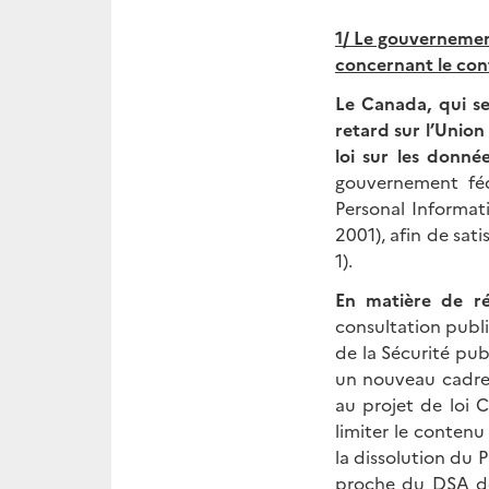
1/ Le gouvernemen
concernant le con
Le Canada, qui se
retard sur l’Unio
loi sur les donné
gouvernement fédé
Personal Informat
2001), afin de sat
1).
En matière de rég
consultation publi
de la Sécurité pub
un nouveau cadre 
au projet de loi C
limiter le contenu
la dissolution du 
proche du DSA de l