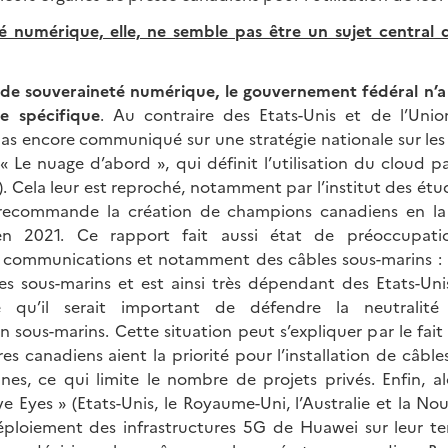
é numérique, elle, ne semble pas être un sujet central 
és de souveraineté numérique, le gouvernement fédéral n’a 
e spécifique
. Au contraire des Etats-Unis et de l’Unio
as encore communiqué sur une stratégie nationale sur les 
« Le nuage d’abord », qui définit l’utilisation du cloud pa
. Cela leur est reproché, notamment par l’institut des étu
recommande la création de champions canadiens en la
en 2021. Ce rapport fait aussi état de préoccupati
e communications et notamment des câbles sous-marins :
les sous-marins et est ainsi très dépendant des Etats-Unis
gne qu’il serait important de défendre la neutrali
sous-marins. Cette situation peut s’expliquer par le fait 
res canadiens aient la priorité pour l’installation de câbl
nes, ce qui limite le nombre de projets privés. Enfin, al
 Eyes » (Etats-Unis, le Royaume-Uni, l’Australie et la No
déploiement des infrastructures 5G de Huawei sur leur ter