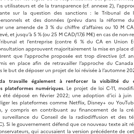
s utilisateurs et de la transparence (cf. annexe 2), l’app
iante sur la question des sanctions : le Tribunal de 
personnels et des données (prévu dans la réforme du
liger une amende de 3 % du chiffre d’affaires ou 10 M CA
levé, et jusqu’à 5 % (ou 25 M CAD/17,6 M€) en cas de non-r
Tribunal et l’entreprise (contre 6 % du CA en Union Eu
nsultation approuvent majoritairement la mise en place d’u
rent que l’approche proposée est trop directive (cf. an
mis en place afin de retravailler l’approche du Canada
le but de déposer un projet de loi révisée à l’automne 202
a travaille également à renforcer la visibilité du 
es plateformes numériques
. Le projet de loi C-11, modifi
 a été déposé en février 2022; une adoption d’ici à juin
obliger les plateformes comme Netflix, Disney+ ou YouTu
, y compris en contribuant au financement de la cr
a surveillance du Conseil de la radiodiffusion et des t
). Si le gouvernement défend que ce nouveau texte ait ré
conservateurs, qui accusaient la version précédente de cet