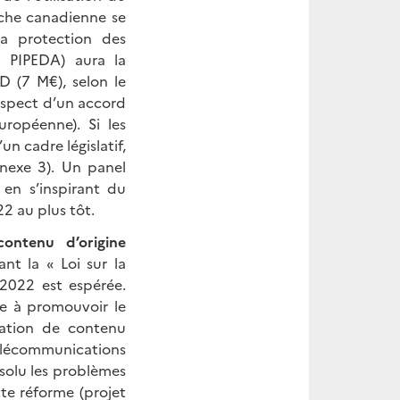
roche canadienne se
la protection des
 PIPEDA) aura la
D (7 M€), selon le
espect d’un accord
ropéenne). Si les
n cadre législatif,
nexe 3). Un panel
 en s’inspirant du
2 au plus tôt.
contenu d’origine
ant la « Loi sur la
 2022 est espérée.
be à promouvoir le
éation de contenu
élécommunications
solu les problèmes
te réforme (projet