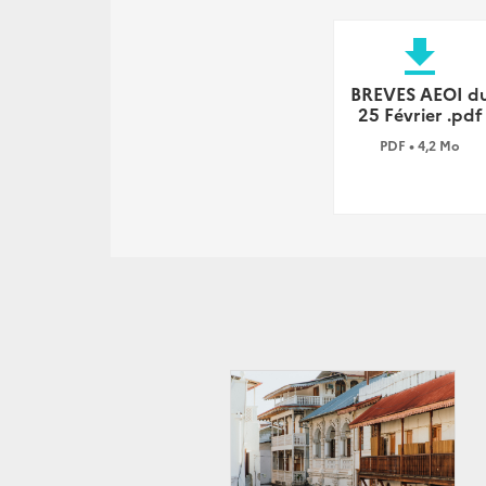
file_download
BREVES AEOI d
25 Février .pdf
PDF • 4,2 Mo