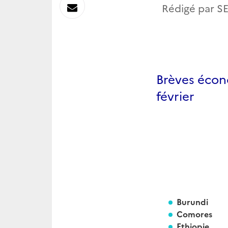
sur
Envoyer
Rédigé par SE
Linkedin
par
Messagerie
Brèves écon
février
Burund
Comores
Pro
Ethiop