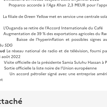
ya
Proparco accorde à l'
Aga Khan
2,3 MEUR pour l'app
ar
La filiale de
Green Yellow
met en service une centrale sola
a
L’Ouganda se retire de l’Accord Internationale du Café
a
Augmentation de 39 % des exportations agricoles du R
dan
Baisse de l’hyperinflation et possibles signes a
 du
SDG
Sud
Le réseau national de radio et de télévision, fourni pa
ci août 2022
ie
Visite officielle de la présidente Samia Suluhu Hassan à P
ce
Sortie officielle la liste noire de l’Union européenne
 accord pétrolier signé avec une entreprise américa
nt
ttaché