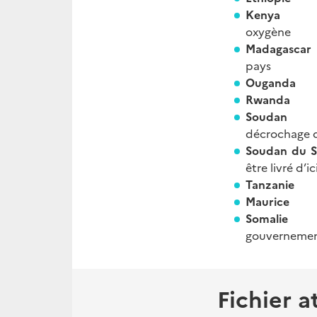
Ken
oxygène
Madagasc
pays
Ougand
Rwand
Sou
décrochage
Soudan du 
être livré d’i
Tanzan
Mauri
Somalie
Un
gouverneme
Fichier a