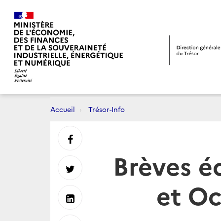
Accueil
Trésor-Info
Partager
Brèves é
sur
Partager
et Oc
Facebook
sur
Partager
Twitter