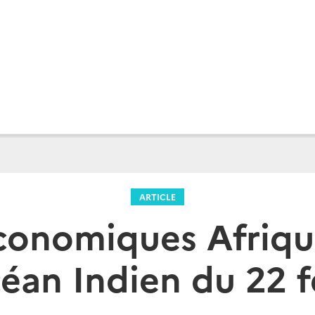
ARTICLE
conomiques Afrique
éan Indien du 22 f