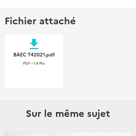
Fichier attaché
file_download
BAEC T42021.pdf
PDF • 1,4 Mo
Sur le même sujet