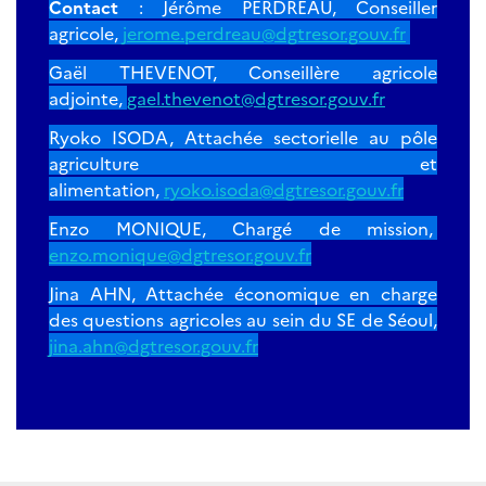
Contact
: Jérôme PERDREAU, Conseiller
agricole,
jerome.perdreau@dgtresor.gouv.fr
Gaël THEVENOT, Conseillère agricole
adjointe,
gael.thevenot@dgtresor.gouv.fr
Ryoko ISODA, Attachée sectorielle au pôle
agriculture et
alimentation,
ryoko.isoda@dgtresor.gouv.fr
Enzo MONIQUE, Chargé de mission,
enzo.monique@dgtresor.gouv.fr
Jina AHN, Attachée économique en charge
des questions agricoles au sein du SE de Séoul,
jina.ahn@dgtresor.gouv.fr