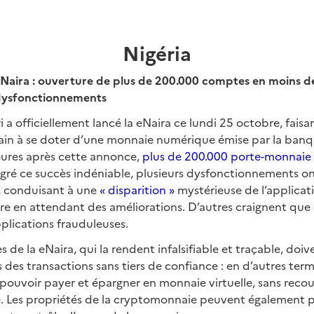
Nigéria
Naira : ouverture de plus de 200.000 comptes en moins de
dysfonctionnements
 a officiellement lancé la eNaira ce lundi 25 octobre, faisa
cain à se doter d’une monnaie numérique émise par la banq
eures après cette annonce,
plus de 200.000 porte-monnaie v
lgré ce succès indéniable, plusieurs dysfonctionnements o
rs, conduisant à une
« disparition »
mystérieuse de l’applicat
tre en attendant des améliorations. D’autres craignent que 
plications frauduleuses.
s de la eNaira, qui la rendent infalsifiable et traçable, doi
s des transactions sans tiers de confiance : en d’autres term
pouvoir payer et épargner en monnaie virtuelle, sans reco
ue. Les propriétés de la cryptomonnaie peuvent également 