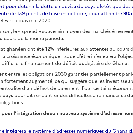
ent pour détenir la dette en devise du pays plutôt que des
nté de 139 points de base en octobre, pour atteindre 905
 élevé depuis mai 2020.
aison, le « spread » souverain moyen des marchés émergen
au cours de la même période.
Etat ghanéen ont été 12% inférieures aux attentes au cours 
t la croissance économique risque d’être inférieure à l’obje
 difficile le financement du déficit budgétaire du Ghana.
nt entre les obligations 2030 garanties partiellement par le 
a fortement augmenté, ce qui suggère que les investisseur
éventualité d’un défaut de paiement. Pour certains économ
e pays pourrait rencontrer des difficultés à refinancer sa de
bligations.
 pour l’intégration de son nouveau système d’adresse nu
e intégrera le système d’adresses numériques du Ghana da