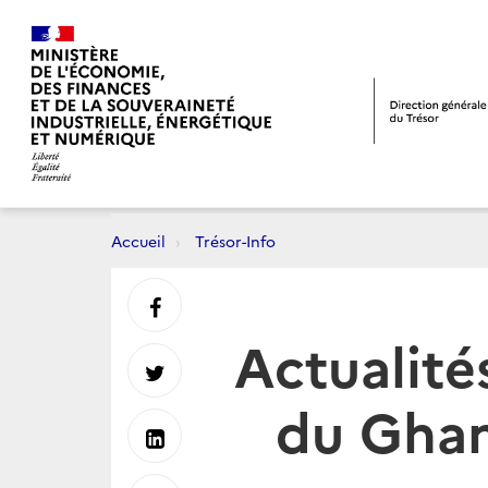
Accueil
Trésor-Info
Partager
Actualité
sur
Partager
du Ghan
Facebook
sur
Partager
Twitter