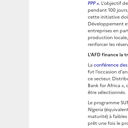
PPP
»
. L’objectif 
pendant 100 jours, 
cette initiative d
Développement et 
entreprises en par
production locale,
renforcer les rése
L’AFD finance la 
La
conférence des
fut l’occasion d’a
ce secteur. Distri
Bank for Africa »,
être sélectionnés.
Le programme SUNR
Nigeria
(équivalent
maturité) à faibl
prêt une fois le pr