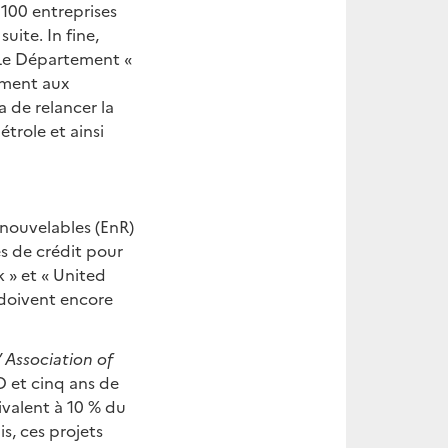
 100 entreprises
uite. In fine,
. Le Département «
ement aux
 de relancer la
trole et ainsi
nouvelables (EnR)
es de crédit pour
k » et « United
 doivent encore
 Association of
D et cinq ans de
ivalent à 10 % du
is, ces projets