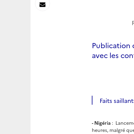
sur
Envoyer
Linkedin
par
Messagerie
Publication 
avec les con
Faits saillant
- Nigéria
: Lanceme
heures, malgré qu