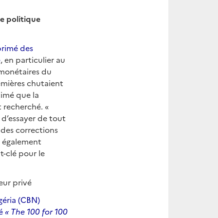
e politique
primé des
e
, en particulier au
s monétaires du
remières chutaient
stimé que la
t recherché. «
 d’essayer de tout
t des corrections
it également
t-clé pour le
eur privé
géria (CBN)
lé
« The 100 for 100