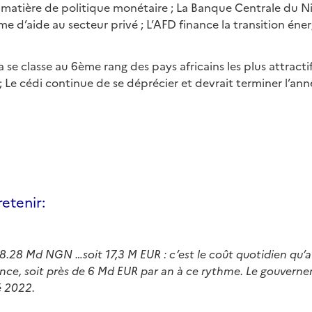
matière de politique monétaire ; La Banque Centrale du Ni
d’aide au secteur privé ; L’AFD finance la transition éne
 se classe au 6ème rang des pays africains les plus attracti
; Le cédi continue de se déprécier et devrait terminer l’an
retenir:
8.28 Md NGN …soit 17,3 M EUR
: c’est le coût quotidien qu’
ence, soit près de 6 Md EUR par an à ce rythme. Le gouvern
é 2022.