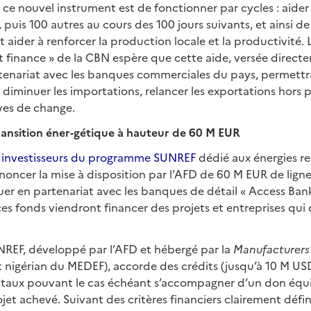
de ce nouvel instrument est de fonctionner par cycles : aider
puis 100 autres au cours des 100 jours suivants, et ainsi de s
oit aider à renforcer la production locale et la productivité
finance » de la CBN espère que cette aide, versée direct
tenariat avec les banques commerciales du pays, permettra
 diminuer les importations, relancer les exportations hors pé
rves de change.
transition éner-gétique à hauteur de 60 M EUR
 investisseurs du programme SUNREF
dédié aux énergies re
nnoncer la mise à disposition par l’AFD de 60 M EUR de lign
buer en partenariat avec les banques de détail « Access Ban
 ces fonds viendront financer des projets et entreprises qui
EF, développé par l’AFD et hébergé par la
Manufacturers’
 nigérian du MEDEF), accorde des crédits (jusqu’à 10 M US
es taux pouvant le cas échéant s’accompagner d’un don équ
ojet achevé. Suivant des critères financiers clairement défin