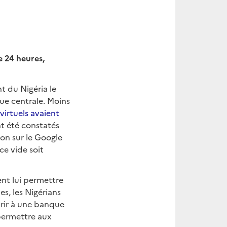
 24 heures,
nt du Nigéria le
ue centrale. Moins
irtuels avaient
nt été constatés
ion sur le Google
ce vide soit
vent lui permettre
es, les Nigérians
urir à une banque
permettre aux