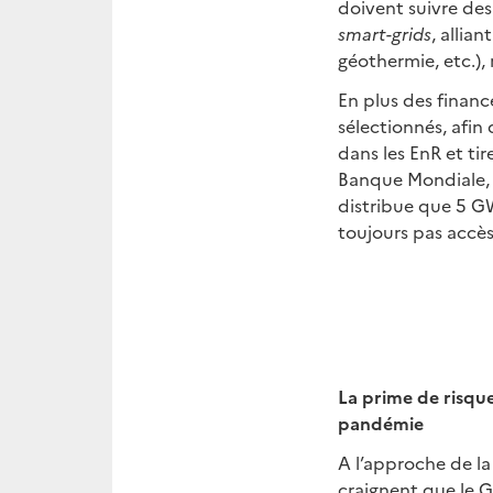
doivent suivre des
smart-grids
, allia
géothermie, etc.),
En plus des financ
sélectionnés, afin
dans les EnR et tir
Banque Mondiale, l
distribue que 5 G
toujours pas accès 
La prime de risque
pandémie
A l’approche de l
craignent que le G