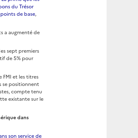
 bons du Trésor
 points de base
,
ts a augmenté de
des sept premiers
ctif de 5% pour
FMI et les titres
s se positionnent
istes, compte tenu
tte existante sur le
mérique dans
ns son service de