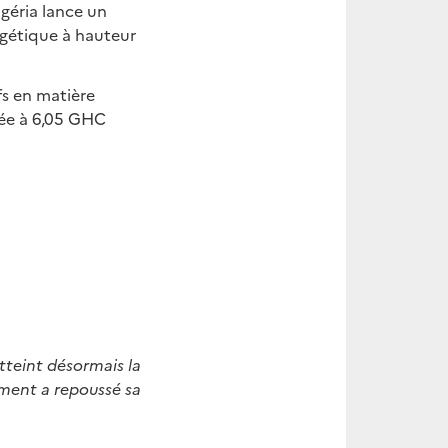
géria lance un
rgétique à hauteur
fs en matière
née à 6,05 GHC
atteint désormais la
ement a repoussé sa