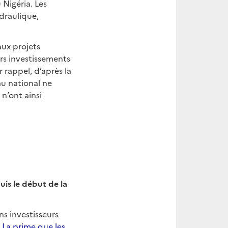
 Nigéria. Les
ydraulique,
aux projets
urs investissements
r rappel, d’après la
au national ne
n’ont ainsi
uis le début de la
s investisseurs
.
La prime que les