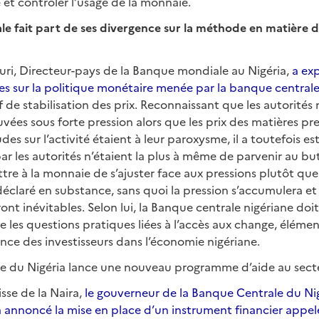
e et contrôler l’usage de la monnaie.
e fait part de ses divergence sur la méthode en matière d
, Directeur-pays de la Banque mondiale au Nigéria,
a ex
es sur la politique monétaire menée par la banque central
if de stabilisation des prix. Reconnaissant que les autorité
uvées sous forte pression alors que les prix des matières p
udes sur l’activité étaient à leur paroxysme, il a toutefois e
r les autorités n’étaient la plus à même de parvenir au bu
re à la monnaie de s’ajuster face aux pressions plutôt que
il déclaré en substance, sans quoi la pression s’accumulera e
nt inévitables. Selon lui, la Banque centrale nigériane do
les questions pratiques liées à l’accès aux change, élémen
ance des investisseurs dans l’économie nigériane.
e du Nigéria lance une nouveau programme d’aide au sect
isse de la Naira,
le gouverneur de la Banque Centrale du Ni
 annoncé la mise en place d’un instrument financier appe