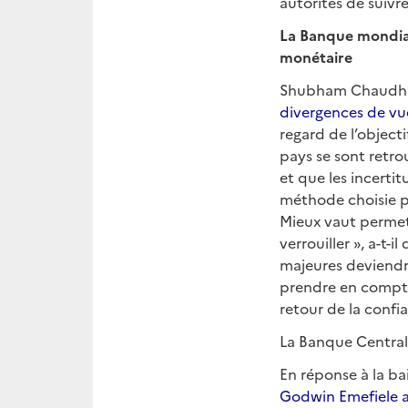
autorités de suivr
La Banque mondial
monétaire
Shubham Chaudhuri
divergences de vu
regard de l’object
pays se sont retro
et que les incertit
méthode choisie pa
Mieux vaut permett
verrouiller », a-t-
majeures deviendro
prendre en compte 
retour de la confi
La Banque Central
En réponse à la ba
Godwin Emefiele a