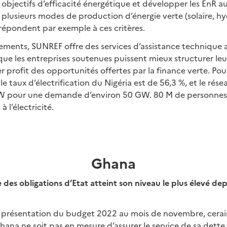
 objectifs d’efficacité énergétique et développer les EnR au
nt plusieurs modes de production d’énergie verte (solaire, h
 répondent par exemple à ces critères.
ements, SUNREF offre des services d’assistance technique 
 que les entreprises soutenues puissent mieux structurer le
er profit des opportunités offertes par la finance verte. Pou
e taux d’électrification du Nigéria est de 56,3 %, et le rése
W pour une demande d’environ 50 GW. 80 M de personnes 
à l’électricité.
Ghana
 des obligations d’Etat atteint son niveau le plus élevé dep
a présentation du budget 2022 au mois de novembre, cerain
hana ne soit pas en mesure d’assurer le service de sa dette