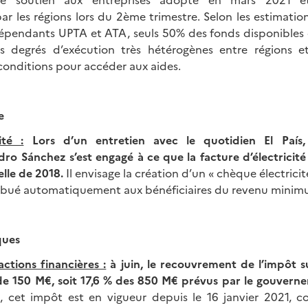
r les régions lors du 2ème trimestre. Selon les estimatio
ndépendants UPTA et ATA, seuls 50% des fonds disponible
s degrés d’exécution très hétérogènes entre régions
s conditions pour accéder aux aides.
e
ité :
Lors d’un entretien avec le quotidien El País,
o Sánchez s’est engagé à ce que la facture d’électrici
elle de 2018.
Il envisage la création d’un « chèque électricit
tribué automatiquement aux bénéficiaires du revenu minimu
ques
actions financières :
à juin, le recouvrement de l’impôt su
 de 150 M€, soit 17,6 % des 850 M€ prévus par le gouvern
 cet impôt est en vigueur depuis le 16 janvier 2021, c