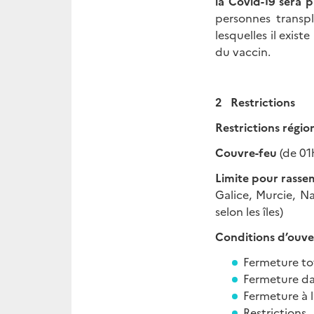
la Covid-19 sera
personnes transp
lesquelles il exis
du vaccin.
2 Restrictions
Restrictions régio
Couvre-feu
(de 01
Limite pour rass
Galice, Murcie, N
selon les îles)
Conditions d’ouve
Fermeture tot
Fermeture da
Fermeture à l
Restriction