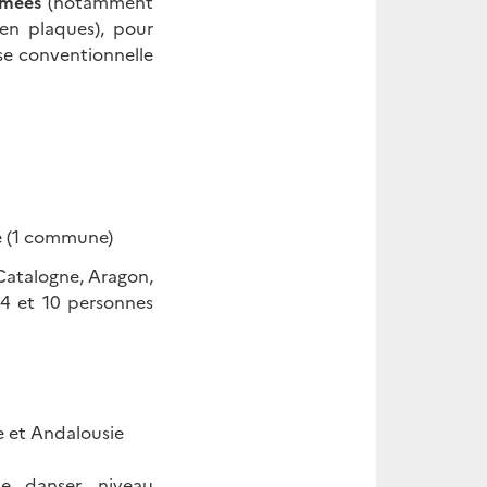
imées
(notamment
en plaques), pour
ose conventionnelle
e (1 commune)
Catalogne, Aragon,
 4 et 10 personnes
e et Andalousie
de danser, niveau