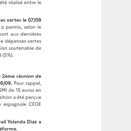
té réalisé entre le
es vertes le 07/09
a permis, selon le
port aux dernières
de dépenses vertes
stion soutenable de
é (5%).
la 2ème réunion de
06/09.
Pour rappel,
SMI de 15 euros en
sition a été perçue
le espagnole CEOE
ail Yolanda Diaz a
réforme.