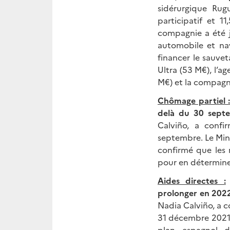
sidérurgique Rug
participatif et 1
compagnie a été j
automobile et nav
financer le sauve
Ultra (53 M€), l’a
M€) et la compagni
Chômage partiel 
delà du 30 sept
Calviño, a confi
septembre. Le Minis
confirmé que les 
pour en déterminer
Aides directes :
prolonger en 2022
Nadia Calviño, a 
31 décembre 2021 
plan espagnol 