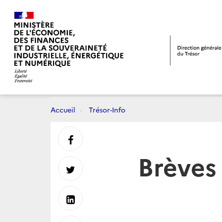
Accueil
Trésor-Info
Partager
Brèves
sur
Partager
Facebook
sur
Partager
Twitter