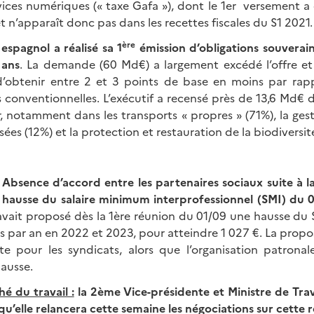
rvices numériques (« taxe Gafa »), dont le 1er versement a é
et n’apparaît donc pas dans les recettes fiscales du S1 2021.
ère
spagnol a réalisé sa 1
émission d’obligations souverain
 ans
. La demande (60 Md€) a largement excédé l’offre et 
d’obtenir entre 2 et 3 points de base en moins par rap
s conventionnelles. L’exécutif a recensé près de 13,6 Md€ 
er, notamment dans les transports « propres » (71%), la ge
sées (12%) et la protection et restauration de la biodiversit
Absence d’accord entre les partenaires sociaux suite à 
a hausse du salaire minimum interprofessionnel (SMI) du 
vait proposé dès la 1ère réunion du 01/09 une hausse du 
s par an en 2022 et 2023, pour atteindre 1 027 €. La propo
te pour les syndicats, alors que l’organisation patrona
ausse.
 du travail :
la 2ème Vice-présidente et Ministre de Trav
u’elle relancera cette semaine les négociations sur cette 