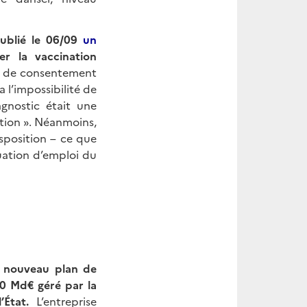
ublié le 06/09
un
er la vaccination
us de consentement
a l’impossibilité de
iagnostic était une
ation ». Néanmoins,
isposition – ce que
tuation d’emploi du
 nouveau plan de
10 Md€ géré par la
’État.
L’entreprise