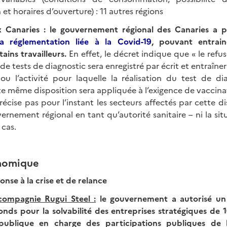
et horaires d’ouverture) : 11 autres régions
 Canaries :
le gouvernement régional des Canaries a p
la réglementation liée à la Covid-19
, pouvant entrain
ains travailleurs.
En effet, le décret indique que « le ref
 de tests de diagnostic sera enregistré par écrit et entraîner
l ou l’activité pour laquelle la réalisation du test de d
te même disposition sera appliquée à l’exigence de vaccin
cise pas pour l’instant les secteurs affectés par cette d
vernement régional en tant qu’autorité sanitaire – ni la si
 cas.
onomique
se à la crise et de relance
compagnie Rugui Steel :
le gouvernement a autorisé un
fonds pour la solvabilité des entreprises stratégiques de 
 publique en charge des participations publiques de l