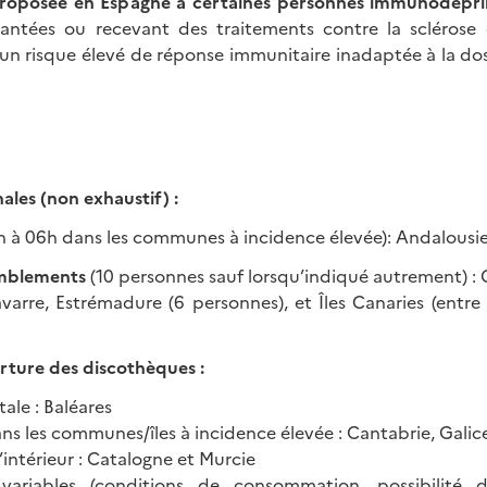
 proposée en Espagne à certaines personnes immunodépr
lantées ou recevant des traitements contre la sclérose 
te un risque élevé de réponse immunitaire inadaptée à la d
nales (non exhaustif) :
h à 06h dans les communes à incidence élevée): Andalousi
emblements
(10 personnes sauf lorsqu’indiqué autrement) : 
avarre, Estrémadure (6 personnes), et Îles Canaries (entre
rture des discothèques :
ale : Baléares
ns les communes/îles à incidence élevée : Cantabrie, Galic
’intérieur : Catalogne et Murcie
s variables (conditions de consommation, possibilité 