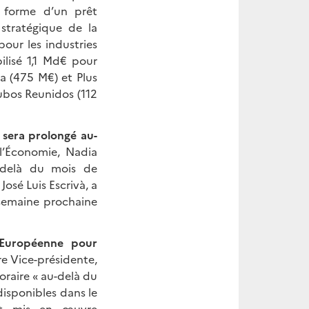
a forme d’un prêt
 stratégique de la
our les industries
ilisé 1,1 Md€ pour
a (475 M€) et Plus
Tubos Reunidos (112
 sera prolongé au-
l’Économie, Nadia
u-delà du mois de
José Luis Escrivà, a
 semaine prochaine
 Européenne pour
re Vice-présidente,
raire « au-delà du
isponibles dans le
et mis en œuvre