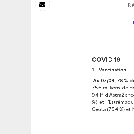
sur
Envoyer
Ré
Linkedin
par
Messagerie
COVID-19
1 Vaccination
Au 07/09, 78 % de
75,6 millions de 
9,4 M d’AstraZenec
%) et l’Estrémadur
Ceuta (75,4 %) et M