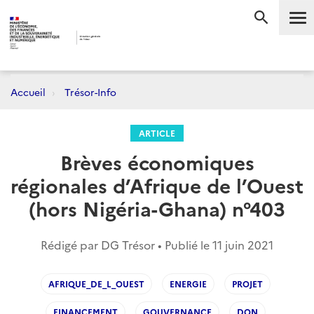
Me
RECHERC
Accueil
Trésor-Info
ARTICLE
Brèves économiques
régionales d’Afrique de l’Ouest
(hors Nigéria-Ghana) n°403
Rédigé par DG Trésor • Publié le
11 juin 2021
AFRIQUE_DE_L_OUEST
ENERGIE
PROJET
FINANCEMENT
GOUVERNANCE
DON