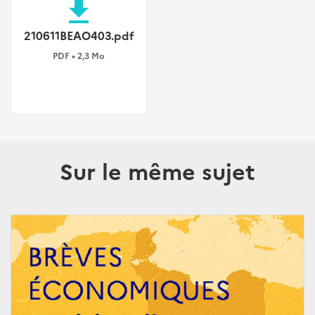
file_download
210611BEAO403.pdf
PDF • 2,3 Mo
Sur le même sujet