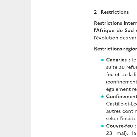
2 Restrictions
Restrictions inter
l'Afrique du Sud 
l’évolution des var
Restrictions région
Canaries :
le
suite au refu
feu et de la 
(confinement
également re
Confinement
Castille-et-
autres conti
selon l’incid
Couvre-feu :
23 mai), l