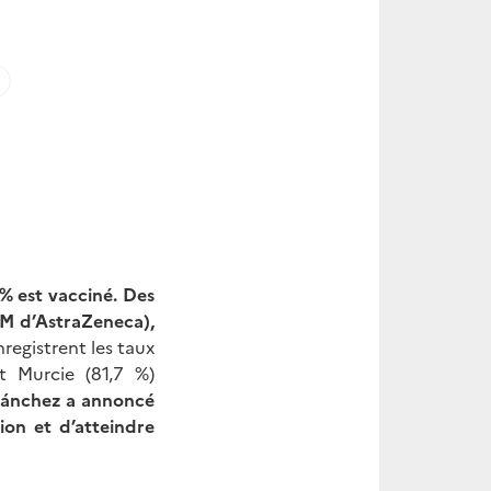
% est vacciné. Des
4 M d’AstraZeneca),
registrent les taux
et Murcie (81,7 %)
Sánchez a annoncé
ion et d’atteindre