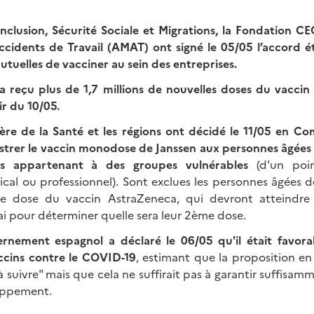
Inclusion, Sécurité Sociale et Migrations, la Fondation CE
ccidents de Travail (AMAT) ont signé le 05/05 l’accord ét
tuelles de vacciner au sein des entreprises.
a reçu plus de 1,7 millions de nouvelles doses du vaccin P
ir du 10/05.
ère de la Santé et les régions ont décidé le 11/05 en C
strer le vaccin monodose de Janssen aux personnes âgées 
s appartenant à des groupes vulnérables
(d’un poin
al ou professionnel). Sont exclues les personnes âgées 
re dose du vaccin AstraZeneca, qui devront atteindre 
i pour déterminer quelle sera leur 2ème dose.
rnement espagnol a déclaré le 06/05 qu'il était favora
accins contre le COVID-19
, estimant que la proposition en
e à suivre" mais que cela ne suffirait pas à garantir suffisa
oppement.