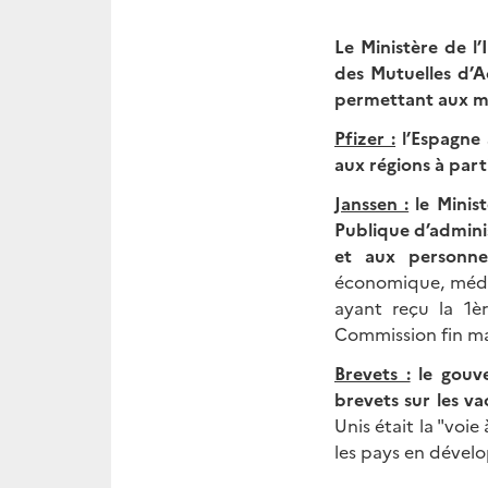
Le Ministère de l’
des Mutuelles d’A
permettant aux mu
Pfizer :
l’Espagne 
aux régions à part
Janssen :
le Minist
Publique d’admini
et aux personne
économique, médic
ayant reçu la 1è
Commission fin ma
Brevets :
le gouve
brevets sur les v
Unis était la "voi
les pays en dével