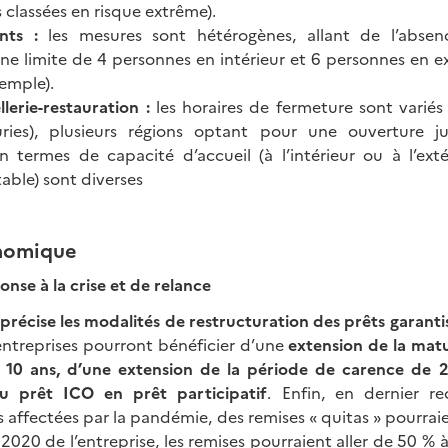
 classées en risque extrême).
nts :
les mesures sont hétérogènes, allant de l’absenc
une limite de 4 personnes en intérieur et 6 personnes en e
emple).
lerie-restauration :
les horaires de fermeture sont variés
ries), plusieurs régions optant pour une ouverture ju
n termes de capacité d’accueil (à l’intérieur ou à l’exté
able) sont diverses
onomique
se à la crise et de relance
écise les modalités de restructuration des prêts garantis
entreprises pourront bénéficier d’une
extension de la mat
 10 ans, d’une extension de la période de carence de 2
du prêt ICO en
prêt participatif
. Enfin, en dernier r
us affectées par la pandémie, des remises « quitas » pourrai
s 2020 de l’entreprise, les remises pourraient aller de 50 