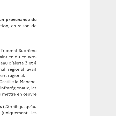
s en provenance de
tion, en raison de
 Tribunal Suprême
maintien du couvre-
veau d’alerte 3 et 4
al régional avait
nt régional.
astille-la-Manche,
nfrarégionaux, les
es mettre en œuvre
s (23h-6h jusqu’au
 (uniquement les