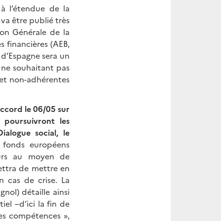
 à l’étendue de la
va être publié très
on Générale de la
s financières (AEB,
 d’Espagne sera un
s ne souhaitant pas
s et non-adhérentes
accord le 06/05 sur
 poursuivront les
alogue social, le
 fonds européens
leurs au moyen de
mettra de mettre en
 cas de crise. La
ol) détaille ainsi
l –d’ici la fin de
des compétences »,