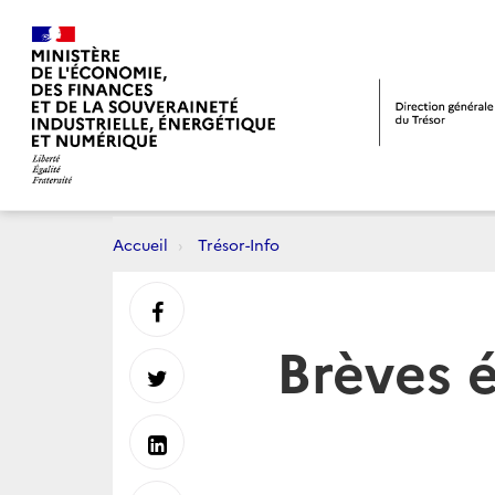
Accueil
Trésor-Info
Partager
Brèves 
sur
Partager
Facebook
sur
Partager
Twitter