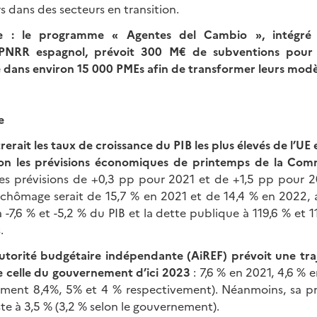
rs dans des secteurs en transition.
tale : le programme « Agentes del Cambio », intégré
u PNRR espagnol, prévoit 300 M€ de subventions pour l
dans environ 15 000 PMEs afin de transformer leurs modèle
e
rerait les taux de croissance du PIB les plus élevés de l’UE 
lon les prévisions économiques de printemps de la Com
ses prévisions de +0,3 pp pour 2021 et de +1,5 pp pour 
e chômage serait de 15,7 % en 2021 et de 14,4 % en 2022, a
 à -7,6 % et -5,2 % du PIB et la dette publique à 119,6 % et 
.
utorité budgétaire indépendante (AiREF) prévoit une traj
e celle du gouvernement d’ici 2023
: 7,6 % en 2021, 4,6 % 
ement 8,4%, 5% et 4 % respectivement). Néanmoins, sa pr
ste à 3,5 % (3,2 % selon le gouvernement).