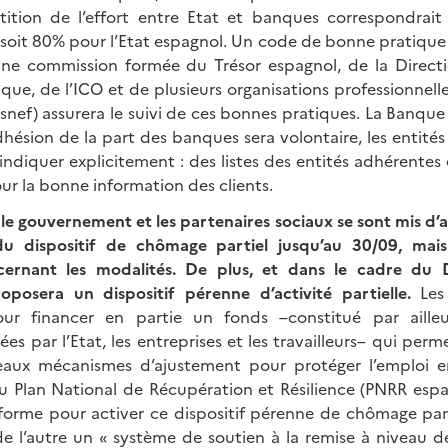
tition de l’effort entre Etat et banques correspondrait
 soit 80% pour l’Etat espagnol. Un code de bonne pratique 
ne commission formée du Trésor espagnol, de la Directi
ue, de l’ICO et de plusieurs organisations professionnelle
nef) assurera le suivi de ces bonnes pratiques. La Banque
adhésion de la part des banques sera volontaire, les entité
indiquer explicitement : des listes des entités adhérente
ur la bonne information des clients.
le gouvernement et les partenaires sociaux se sont mis d’
du dispositif de chômage partiel jusqu’au 30/09, mais
cernant les modalités. De plus, et dans le cadre du Di
posera un dispositif pérenne d’activité partielle.
Les
pour financer en partie un fonds –constitué par ail
ées par l’Etat, les entreprises et les travailleurs– qui per
aux mécanismes d’ajustement pour protéger l’emploi en
Plan National de Récupération et Résilience (PNRR espagn
forme pour activer ce dispositif pérenne de chômage partie
de l’autre un « système de soutien à la remise à niveau 