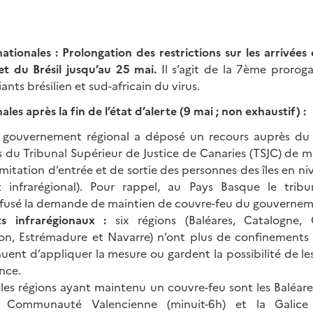
nationales :
Prolongation des restrictions sur les arrivée
et du Brésil jusqu’au 25 mai.
Il s’agit de la 7ème proroga
iants brésilien et sud-africain du virus.
ales après la fin de l’état d’alerte (9 mai ; non exhaustif) :
 gouvernement régional a déposé un recours auprès du
s du Tribunal Supérieur de Justice de Canaries (TSJC) de 
limitation d’entrée et de sortie des personnes des îles en ni
 infrarégional). Pour rappel, au Pays Basque le tribun
fusé la demande de maintien de couvre-feu du gouverneme
s infrarégionaux :
six régions (Baléares, Catalogne, C
Léon, Estrémadure et Navarre) n’ont plus de confinements i
nuent d’appliquer la mesure ou gardent la possibilité de l
ence.
les régions ayant maintenu un couvre-feu sont les Baléare
a Communauté Valencienne (minuit-6h) et la Galice