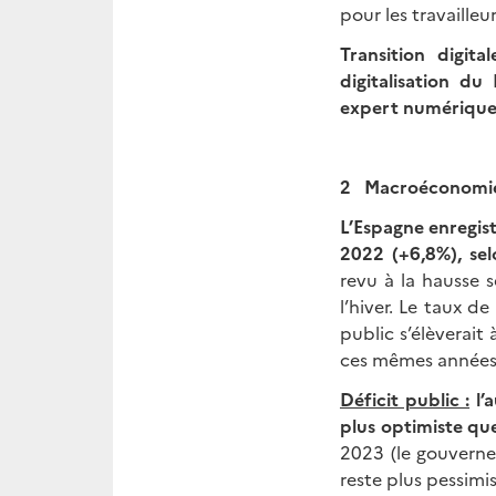
pour les travailleu
Transition digi
digitalisation d
expert numérique 
2 Macroéconomi
L’Espagne enregist
2022 (+6,8%), se
revu à la hausse 
l’hiver. Le taux d
public s’élèverait
ces mêmes années
Déficit public :
l’a
plus optimiste qu
2023 (le gouvern
reste plus pessimi