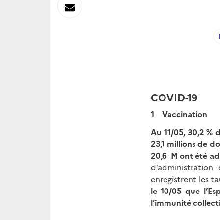
sur
Envoyer
Linkedin
par
Messagerie
COVID-19
1 Vaccination
Au 11/05, 30,2 % 
23,1 millions de d
20,6 M ont été adm
d’administration 
enregistrent les ta
le 10/05 que l’Es
l’immunité collecti