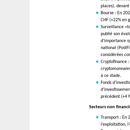
places), devant
Bourse : En 202
CHF (+22% en g
Surveillance «to
publié son éval
d’importance sy
national (PostF
considérées com
Cryptofinance :
cryptomonnaies
à ce stade.
Fonds d’investi
d’investissemen
précédent (+4 
Secteurs non financie
Transport : En 
l’exploitation, 