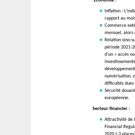
Economie :
Inflation : L’in
rapport au moi
Commerce extéri
mensuel, alors 
Relation sino-s
période 2021-202
d’un « accès no
investissements 
développement d
numérisation, o
difficultés due
Sécurité douani
européenne.
Secteur financier :
Attractivité de 
Financial Regul
2020 (-3 places