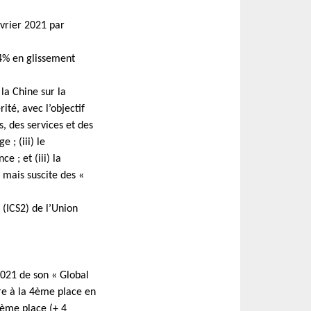
évrier 2021 par
,4% en glissement
 la Chine sur la
ité, avec l’objectif
, des services et des
 ; (iii) le
 ; et (iii) la
 mais suscite des «
 (ICS2) de l’Union
 2021 de son « Global
re à la 4ème place en
8ème place (+ 4