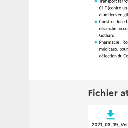
Transport ferro
CHF (contre un
d’un tiers en g
Construction : 
décroché un co
Gothard.
Pharmacie : Ro
médicaux, pour
détection du Co
Fichier a
file_download
2021_03_19_Veil