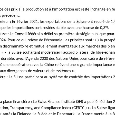
dice des prix à la production et à l’importation est resté inchangé en f
s précédent.
eur : En février 2021, les exportations de la Suisse ont reculé de 1
que les importations sont restées stable avec une hausse de 0,3%.
uisse : Le Conseil fédéral a défini sa première stratégie publique pour
4. Pour ce qui relève de l’économie, les priorités sont : (i) la prospér
n discriminatoire et mutuellement avantageux aux marchés des biens
» – la Suisse souhaitant moderniser l’accord bilatéral de libre-échange
urable, avec l’Agenda 2030 des Nations Unies pour cadre de référence
ù une coopération avec la Chine relève d’une « grande importance »
s aux divergences de valeurs et de systèmes ».
ère : La Suisse participera au système de contrôle des importations 2
la place financière : Le Swiss Finance Institute (SFI) a publié l’édition
ation, Transparency, and Compliance Index (GFRTCI) ». La Suisse figu
), après la Finlande, la Suède et le Danemark. La France monte à la 