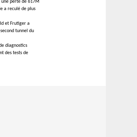
hé une perte de 617M
 a reculé de plus
d et Frutiger a
 second tunnel du
de diagnostics
t des tests de