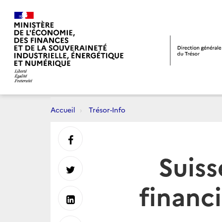
Accueil
Trésor-Info
Partager
Suiss
sur
Partager
financ
Facebook
sur
Partager
Twitter