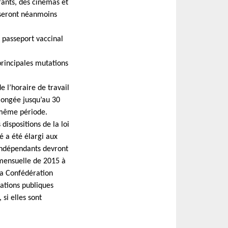
rants, des cinémas et
 seront néanmoins
r passeport vaccinal
principales mutations
 l’horaire de travail
longée jusqu’au 30
 même période.
dispositions de la loi
té a été élargi aux
 indépendants devront
 mensuelle de 2015 à
La Confédération
ations publiques
si elles sont