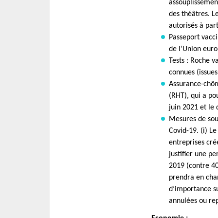
assouplissement
des théâtres. 
autorisés à par
Passeport vacci
de l’Union eur
Tests : Roche v
connues (issues
Assurance-chôma
(RHT), qui a p
juin 2021 et l
Mesures de sout
Covid-19. (i) Le
entreprises cré
justifier une p
2019 (contre 40
prendra en char
d’importance su
annulées ou rep