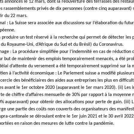
s annoncés le 12 mars, dont la réouverture des terrasses des restau
Les rassemblements privés de dix personnes (contre cinq auparavant)
tir du 22 mars.
nal : La Suisse sera associée aux discussions sur l’élaboration du futu
opéenne.
a produire un test réservé à la recherche qui permet de détecter les 
 du Royaume-Uni, d’Afrique du Sud et du Brésil) du Coronavirus.
ge : La procédure simplifiée pour l’indemnité en cas de réduction de
our but de maintenir des emplois temporairement menacés, a été pro
e délai d’attente du versement a été temporairement supprimé sur la
ien à l’activité économique : Le Parlement suisse a modifié plusieurs 
 cercle des bénéficiaires des aides aux entreprises les plus en difficul
es avant le 1er octobre 2020 (auparavant le 1er mars 2020). (ii) Les
erte de chiffre d’affaires mensuelle de 30% par rapport à la moyenne
% auparavant) pour obtenir des allocations pour perte de gain. (iii) 
ge une partie des coûts non couverts des organisateurs des manifest
pra-cantonale se déroulant entre le 1er juin 2021 et le 30 avril 2022, 
ortées en raison des mesures de lutte contre la pandémie.