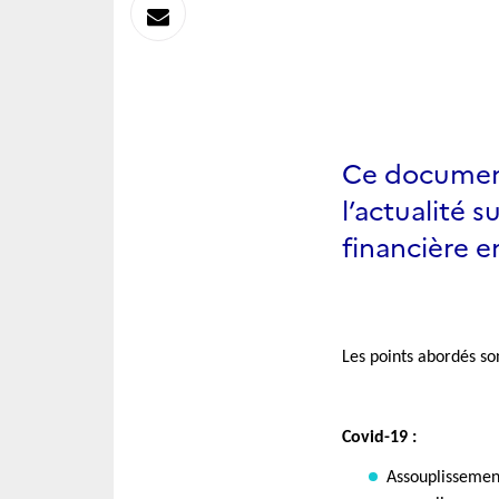
sur
Envoyer
Linkedin
par
Messagerie
Ce document
l’actualité 
financière e
Les points abordés son
Covid-19 :
Assouplissement