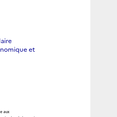
aire
économique et
ce aux