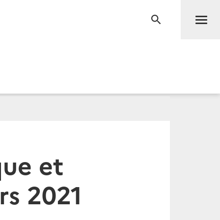
Men
RECHERCHE
que et
rs 2021