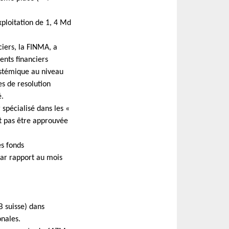
xploitation de 1, 4 Md
ciers, la FINMA, a
ents financiers
ystémique au niveau
es de resolution
é.
 spécialisé dans les «
t pas être approuvée
es fonds
par rapport au mois
B suisse) dans
onales.