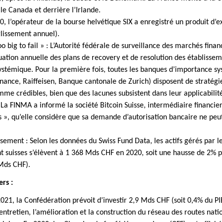
 le Canada et derrière l’Irlande.
0, l’opérateur de la bourse helvétique SIX a enregistré un produit d’e
lissement annuel).
o big to fail » : L’Autorité fédérale de surveillance des marchés finan
uation annuelle des plans de recovery et de resolution des établissem
stémique. Pour la première fois, toutes les banques d’importance s
inance, Raiffeisen, Banque cantonale de Zurich) disposent de stratégi
me crédibles, bien que des lacunes subsistent dans leur applicabilit
 La FINMA a informé la société Bitcoin Suisse, intermédiaire financier
 », qu’elle considère que sa demande d’autorisation bancaire ne peu
ssement : Selon les données du Swiss Fund Data, les actifs gérés par l
t suisses s’élèvent à 1 368 Mds CHF en 2020, soit une hausse de 2% 
Mds CHF).
rs :
2021, la Confédération prévoit d’investir 2,9 Mds CHF (soit 0,4% du PI
l’entretien, l’amélioration et la construction du réseau des routes nati