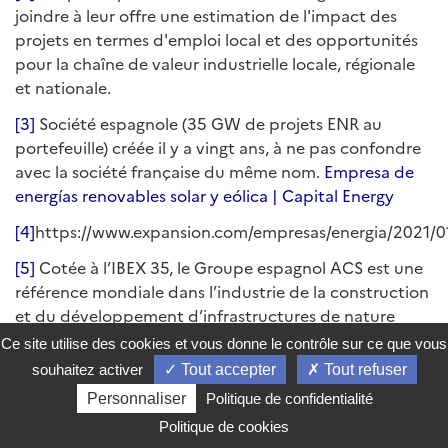
joindre à leur offre une estimation de l'impact des
projets en termes d'emploi local et des opportunités
pour la chaîne de valeur industrielle locale, régionale
et nationale.
[3]
Société espagnole (35 GW de projets ENR au
portefeuille) créée il y a vingt ans, à ne pas confondre
avec la société française du même nom.
Empresa de
energías renovables solar y eólica | Capital Energy
[4]
https://www.expansion.com/empresas/energia/2021
[5]
Cotée à l’IBEX 35, le Groupe espagnol ACS est une
référence mondiale dans l’industrie de la construction
et du développement d’infrastructures de nature
civile et industrielle.
Ce site utilise des cookies et vous donne le contrôle sur ce que vous
souhaitez activer
Tout accepter
Tout refuser
[6]
L’opération initiale était estimée à 5,2 Md€, dont
2,4 Md€ en actions
Personnaliser
Politique de confidentialité
Politique de cookies
[7]
Europe Maghreb Pipeline Limited - EMPL