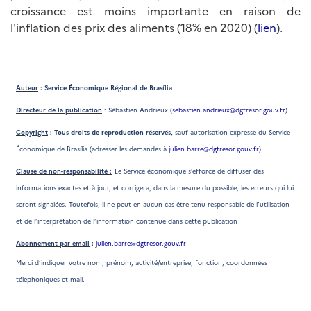
croissance est moins importante en raison de
l'inflation des prix des aliments (18% en 2020) (
lien
).
Auteur
: Service Économique Régional de Brasília
Directeur de la publication
: Sébastien Andrieux
(
sebastien.andrieux@dgtresor.gouv.fr
)
Copyright
: Tous droits de reproduction réservés,
sauf autorisation expresse du Service
Économique de Brasília (adresser les demandes à
julien.barre@dgtresor.gouv.fr
)
Clause de non-responsabilité :
Le Service économique s’efforce de diffuser des
informations exactes et à jour, et corrigera, dans la mesure du possible, les erreurs qui lui
seront signalées. Toutefois, il ne peut en aucun cas être tenu responsable de l’utilisation
et de l’interprétation de l’information contenue dans cette publication
Abonnement par email
:
julien.barre@dgtresor.gouv.fr
Merci d’indiquer votre nom, prénom, activité/entreprise, fonction, coordonnées
téléphoniques et mail.