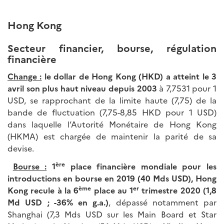
Hong Kong
Secteur financier, bourse, régulation
financière
Change :
le dollar de Hong Kong (HKD) a atteint le 3
avril son plus haut niveau depuis 2003
à 7,7531 pour 1
USD, se rapprochant de la limite haute (7,75) de la
bande de fluctuation (7,75-8,85 HKD pour 1 USD)
dans laquelle l’Autorité Monétaire de Hong Kong
(HKMA) est chargée de maintenir la parité de sa
devise.
ère
Bourse :
1
place financière mondiale pour les
introductions en bourse en 2019 (40 Mds USD), Hong
ème
er
Kong recule à la 6
place au 1
trimestre 2020 (1,8
Md USD ; -36% en g.a.)
, dépassé notamment par
Shanghai (7,3 Mds USD sur les Main Board et Star