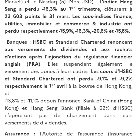
Market) et le Nasdaq (5,1 Mds USD).
L’indice Hang
er
Seng a perdu -16,3% au 1
trimestre, clôturant à
23 603 points le 31 mars. Les sous-indices finance,
utilities, immobilier et commerce & industrie ont
perdu respectivement -15,9%, -16,3%, -20,6% et -15,6%.
Banques :
HSBC et Standard Chartered renoncent
aux versements de dividendes et aux rachats
d’actions après l’injonction du régulateur financier
anglais (PRA)
. Elles suspendent également le
versement des bonus à leurs cadres.
Les cours d’HSBC
et Standard Chartered ont perdu -9,1% et -9,2%
er
respectivement le 1
avril
à la bourse de Hong Kong,
et
-13,8% et -11,1% depuis l’annonce. Bank of China (Hong
Kong) et Hang Seng Bank (filiale à 62% d’HSBC)
n’opéreront pas de changement dans leurs
versements de dividendes.
Assurance :
l
'Autorité de l’assurance (Insurance