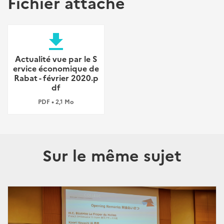
Fichier attaché
file_download
Actualité vue par le S
ervice économique de
Rabat - février 2020.p
df
PDF • 2,1 Mo
Sur le même sujet