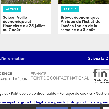
ARTICLE
ARTICLE
Brèves économiques
Suisse - Veille
Afrique de l'Est et de
économique et
l'océan Indien de la
financière du 25 juillet
semaine du 3 août
au 7 août
d'information
Suivez la D
gales
Politique de confidentialité
Politique de cookies
Gestion
ervice-public.gouv.fr
legifrance.gouv.fr
info.gouv.fr
data.gouv.