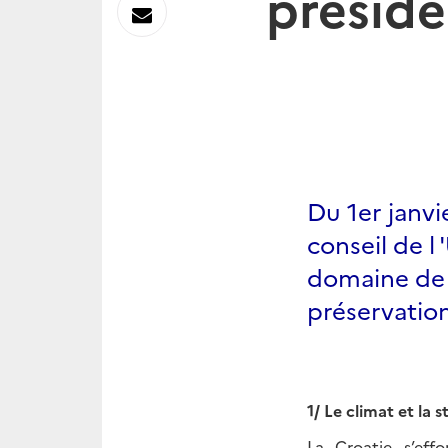
préside
sur
Envoyer
Linkedin
par
Messagerie
Du 1er janvi
conseil de l
domaine de l
préservation
1/ Le climat et la
La Croatie s’eff