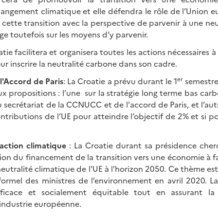
hangement climatique et elle défendra le rôle de l’Unio
cette transition avec la perspective de parvenir à une ne
oge toutefois sur les moyens d’y parvenir.
tie facilitera et organisera toutes les actions nécessaires à
our inscrire la neutralité carbone dans son cadre.
er
l'Accord de Paris
: La Croatie a prévu durant le 1
semestre
 propositions : l’une sur la stratégie long terme bas car
 secrétariat de la CCNUCC et de l'accord de Paris, et l’autr
tributions de l’UE pour atteindre l’objectif de 2% et si pos
action climatique
: La Croatie durant sa présidence cherc
ion du financement de la transition vers une économie à f
neutralité climatique de l'UE à l'horizon 2050. Ce thème est
nformel des ministres de l’environnement en avril 2020. L
fficace et socialement équitable tout en assurant la
’industrie européenne.