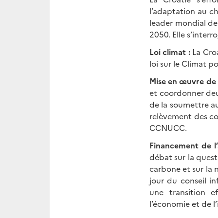
l’adaptation au c
leader mondial de 
2050. Elle s’interr
Loi climat :
La Croa
loi sur le Climat p
Mise en œuvre de 
et coordonner deux
de la soumettre au
relèvement des con
CCNUCC.
Financement de l’
débat sur la quest
carbone et sur la 
jour du conseil i
une transition e
l’économie et de l