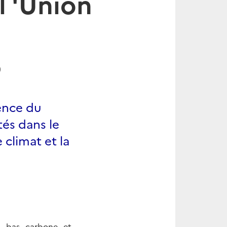
l 'Union
0
dence du
tés dans le
climat et la
ie bas carbone et