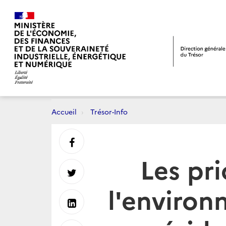
Accueil
Trésor-Info
Partager
Les pr
sur
Partager
l'environ
Facebook
sur
Partager
Twitter