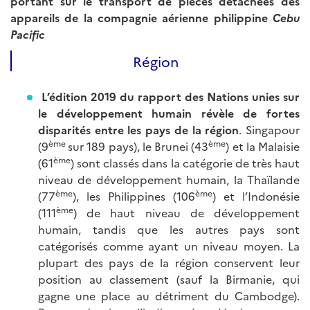
portant sur le transport de pièces détachées des
appareils de la compagnie aérienne philippine
Cebu
Pacific
Région
L’édition 2019 du rapport des Nations unies sur
le développement humain révèle de fortes
disparités entre les pays de la région
. Singapour
ème
ème
(9
sur 189 pays), le Brunei (43
) et la Malaisie
ème
(61
) sont classés dans la catégorie de très haut
niveau de développement humain, la Thaïlande
ème
ème
(77
), les Philippines (106
) et l’Indonésie
ème
(111
) de haut niveau de développement
humain, tandis que les autres pays sont
catégorisés comme ayant un niveau moyen. La
plupart des pays de la région conservent leur
position au classement (sauf la Birmanie, qui
gagne une place au détriment du Cambodge).