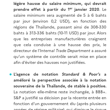
légère hausse du salaire minimum, qui devrait
er
prendre effet à partir du 1
janvier 2020
. Le
salaire minimum sera augmenté de 5 à 6 bahts
par jour (environ 0,2 USD), en fonction des
régions de Thaïlande, passant ainsi de 308-330
bahts à 313-336 bahts (10-11 USD) par jour. Alors
que les entreprises manufacturières craignent
que cela conduise à une hausse des prix, le
directeur de l’
Internal Trade Department
a assuré
qu’un système de contrôle serait mise en place
afin d’éviter des hausses non justifiées.
L’agence de notation
Standard & Poor’s
a
amélioré la perspective associée à la notation
souveraine de la Thaïlande, de stable à positive.
La notation elle-même reste inchangée, à BBB+.
S&P a justifié sa décision par la récente entrée en
fonction d’un gouvernement élu (après plusieurs
années de régime militaire), qui diminue le risque