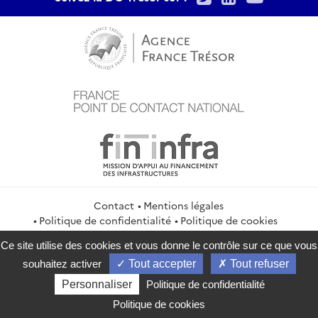
Contact
Mentions légales
Politique de confidentialité
Politique de cookies
Gestion des cookies
Flux RSS
Ce site utilise des cookies et vous donne le contrôle sur ce que vous
service-public.gouv.fr
legifrance.gouv.fr
info.gouv.fr
souhaitez activer
Tout accepter
Tout refuser
data.gouv.fr
Personnaliser
Politique de confidentialité
2026 Direction générale du Trésor
Politique de cookies