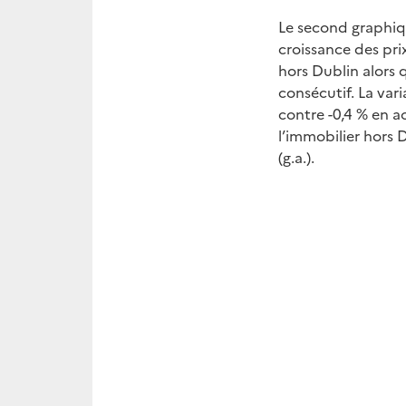
Le second graphiqu
croissance des pri
hors Dublin alors 
consécutif. La vari
contre -0,4 % en ao
l’immobilier hors 
(g.a.).