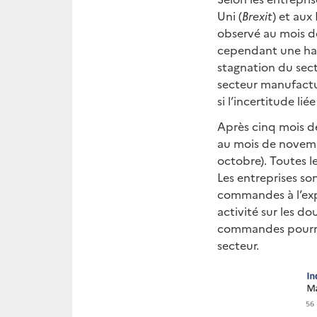
Uni (
Brexit
) et aux
observé au mois d
cependant une haus
stagnation du sect
secteur manufactur
si l’incertitude lié
Après cinq mois de
au mois de novembr
octobre). Toutes l
Les entreprises s
commandes à l’exp
activité sur les d
commandes pourrai
secteur.