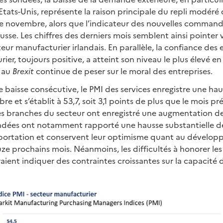
 Etats-Unis, représente la raison principale du repli modéré
e novembre, alors que l’indicateur des nouvelles command
se. Les chiffres des derniers mois semblent ainsi pointer 
eur manufacturier irlandais. En parallèle, la confiance des 
ier, toujours positive, a atteint son niveau le plus élevé 
e au
Brexit
continue de peser sur le moral des entreprises.
 baisse consécutive, le PMI des services enregistre une hau
e et s’établit à 53,7, soit 3,1 points de plus que le mois p
es branches du secteur ont enregistré une augmentation de 
ondées ont notamment rapporté une hausse substantielle d
ortation et conservent leur optimisme quant au dévelop
ouze prochains mois. Néanmoins, les difficultés à honorer les
ent indiquer des contraintes croissantes sur la capacité