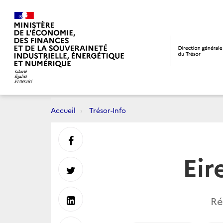
Accueil
Trésor-Info
Partager
Eir
sur
Partager
Facebook
sur
Partager
Ré
Twitter