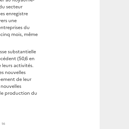
 du secteur
es enregistre
vers une
entreprises du
en cinq mois, même
sse substantielle
récédent (50,6 en
leurs activités.
es nouvelles
pement de leur
 nouvelles
 de production du