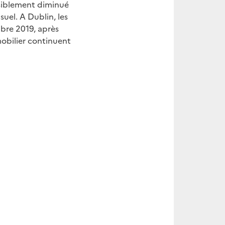
ensiblement diminué
uel. A Dublin, les
mbre 2019, après
mmobilier continuent