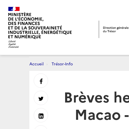
Accueil
Trésor-Info
Partager
Brèves h
sur
Partager
Macao -
Facebook
sur
Partager
Twitter