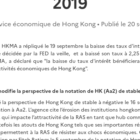
2019
vice économique de Hong Kong • Publié le
20 
 HKMA a répliqué le 19 septembre la baisse des taux d'int
 décidée par la FED la veille, et a baissé son taux à 2,
, a déclaré que "la baisse du taux d'intérêt bénéficier
ctivités économiques de Hong Kong".
odifie la perspective de la notation de HK (Aa2) de stable
 la perspective de Hong Kong de stable à négative le 16 
tion à Aa2. L’agence cite l’érosion des institutions hongkon
, qui impacte l’attractivité de la RAS en tant que hub comme
tefois les atouts de Hong Kong tels que ses importantes ré
 permettent à la RAS de résister aux chocs économiques. C
ation par Fitch Ratings le 5 septembre de la notation de H