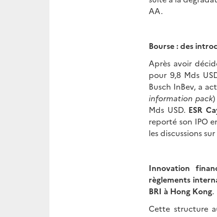
AA.
Bourse : des intro
Après avoir décid
pour 9,8 Mds US
Busch InBev, a ac
information pack
)
Mds USD.
ESR C
reporté son IPO en
les discussions sur
Innovation fina
règlements intern
BRI à Hong Kong
.
Cette structure a