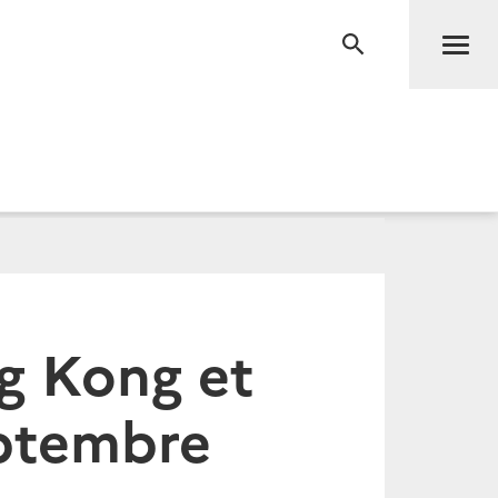
Men
RECHERCHE
g Kong et
eptembre