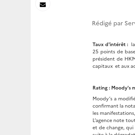
sur
Envoyer
Linkedin
par
Rédigé par Ser
Messagerie
Taux d'intérêt :
la
25 points de base
président de HKMA
capitaux et aux a
Rating : Moody's m
Moody’s a modifié
confirmant la nota
les manifestations
L’agence note tou
et de change, qui
suite à la dégrad