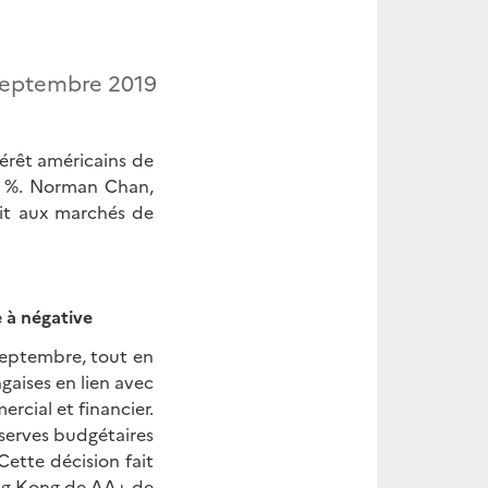
septembre 2019
érêt américains de
25 %. Norman Chan,
ait aux marchés de
 à négative
septembre, tout en
gaises en lien avec
rcial et financier.
serves budgétaires
ette décision fait
ong Kong de AA+ de