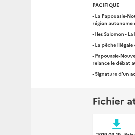
PACIFIQUE
- La Papouasie-No
région autonome d
- Iles Salomon - L
- La pêche illégal
- Papouasie-Nouvel
relance le débat 
- Signature d’un a
Fichier a
file_download
2019 09 19 - Brèv