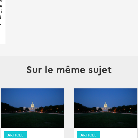
uv
i
9
.
Sur le même sujet
ARTICLE
ARTICLE