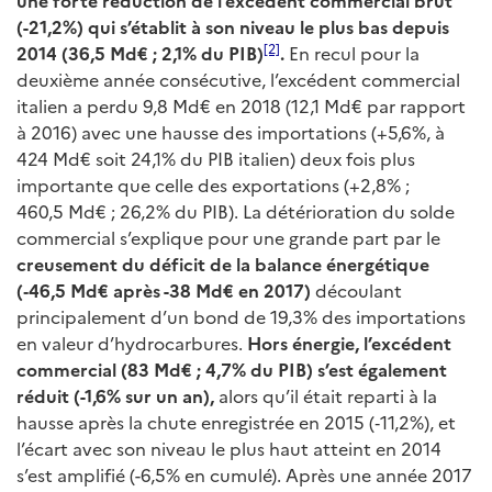
une forte réduction de l’excédent commercial brut
(-21,2%) qui s’établit à son niveau le plus bas depuis
[2]
2014 (36,5 Md€ ; 2,1% du PIB)
.
En recul pour la
deuxième année consécutive, l’excédent commercial
italien a perdu 9,8 Md€ en 2018 (12,1 Md€ par rapport
à 2016) avec une hausse des importations (+5,6%, à
424 Md€ soit 24,1% du PIB italien) deux fois plus
importante que celle des exportations (+2,8% ;
460,5 Md€ ; 26,2% du PIB). La détérioration du solde
commercial s’explique pour une grande part par le
creusement du déficit de la balance énergétique
(‑46,5 Md€ après -38 Md€ en 2017)
découlant
principalement d’un bond de 19,3% des importations
en valeur d’hydrocarbures.
Hors énergie, l’excédent
commercial (83 Md€ ; 4,7% du PIB) s’est également
réduit (-1,6% sur un an),
alors qu’il était reparti à la
hausse après la chute enregistrée en 2015 (‑11,2%), et
l’écart avec son niveau le plus haut atteint en 2014
s’est amplifié (-6,5% en cumulé). Après une année 2017