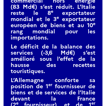
commercial hors énergie
(83 Md€) s’est réduit. L’Italie
e
reste le 8
exportateur
e
mondial et le 3
exportateur
e
européen de biens et au 10
rang mondial pour les
importations.
Le déficit de la balance des
services (-3,6 Md€) s’est
amélioré sous l’effet de la
hausse des recettes
touristiques.
L’Allemagne conforte sa
er
position de 1
fournisseur de
biens et de services de l’Italie
devant la France
e
er
(2
fournisseur), et de 1