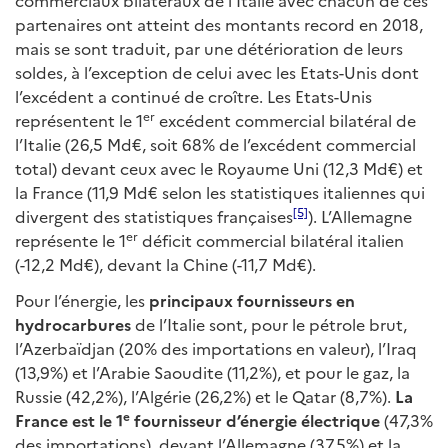
commerciaux bilatéraux de l’Italie avec chacun de ces
partenaires ont atteint des montants record en 2018,
mais se sont traduit, par une détérioration de leurs
soldes, à l’exception de celui avec les Etats-Unis dont
l’excédent a continué de croître. Les Etats-Unis
er
représentent le 1
excédent commercial bilatéral de
l’Italie (26,5 Md€, soit 68% de l’excédent commercial
total) devant ceux avec le Royaume Uni (12,3 Md€) et
la France (11,9 Md€ selon les statistiques italiennes qui
[5]
divergent des statistiques françaises
). L’Allemagne
er
représente le 1
déficit commercial bilatéral italien
(-12,2 Md€), devant la Chine (-11,7 Md€).
Pour l’énergie, les
principaux fournisseurs en
hydrocarbures
de l’Italie sont, pour le pétrole brut,
l’Azerbaïdjan (20% des importations en valeur), l’Iraq
(13,9%) et l’Arabie Saoudite (11,2%), et pour le gaz, la
Russie (42,2%), l’Algérie (26,2%) et le Qatar (8,7%).
La
e
France est le 1
fournisseur d’énergie électrique
(47,3%
des importations), devant l’Allemagne (37,5%) et la