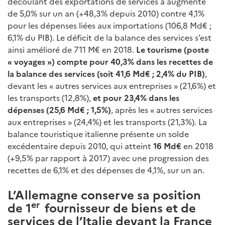
découlant des exportations de services a augmenté
de 5,0% sur un an (+48,3% depuis 2010) contre 4,1%
pour les dépenses liées aux importations (106,8 Md€ ;
6,1% du PIB). Le déficit de la balance des services s’est
ainsi amélioré de 711 M€ en 2018.
Le tourisme (poste
« voyages ») compte pour 40,3% dans les recettes de
la balance des services (soit 41,6 Md€ ; 2,4% du PIB)
,
devant les « autres services aux entreprises » (21,6%) et
les transports (12,8%),
et pour 23,4% dans les
dépenses (25,6 Md€ ; 1,5%)
, après les « autres services
aux entreprises » (24,4%) et les transports (21,3%). La
balance touristique italienne présente un solde
excédentaire depuis 2010, qui atteint
16 Md€
en 2018
(+9,5% par rapport à 2017) avec une progression des
recettes de 6,1% et des dépenses de 4,1%, sur un an.
L’Allemagne conserve sa position
er
de 1
fournisseur de biens et de
services de l’Italie devant la France