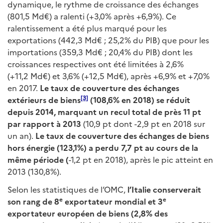
dynamique, le rythme de croissance des échanges
(801,5 Md€) a ralenti (+3,0% après +6,9%). Ce
ralentissement a été plus marqué pour les
exportations (442,3 Md€ ; 25,2% du PIB) que pour les
importations (359,3 Md€ ; 20,4% du PIB) dont les
croissances respectives ont été limitées à 2,6%
(+11,2 Md€) et 3,6% (+12,5 Md€), après +6,9% et +7,0%
en 2017.
Le taux de couverture des échanges
[3]
extérieurs de biens
(108,6% en 2018) se réduit
depuis 2014, marquant un recul total de près 11 pt
par rapport à 2013
(10,9 pt dont -2,9 pt en 2018 sur
un an).
Le taux de couverture des échanges de biens
hors énergie (123,1%) a perdu 7,7 pt au cours de la
même période (
-1,2 pt en 2018), après le pic atteint en
2013 (130,8%).
Selon les statistiques de l’OMC,
l’Italie conserverait
e
e
son rang de 8
exportateur mondial et 3
exportateur européen de biens (2,8% des
e