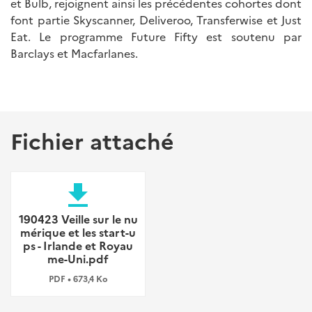
et Bulb, rejoignent ainsi les précédentes cohortes dont
font partie Skyscanner, Deliveroo, Transferwise et Just
Eat. Le programme Future Fifty est soutenu par
Barclays et Macfarlanes.
Fichier attaché
file_download
190423 Veille sur le nu
mérique et les start-u
ps - Irlande et Royau
me-Uni.pdf
PDF • 673,4 Ko