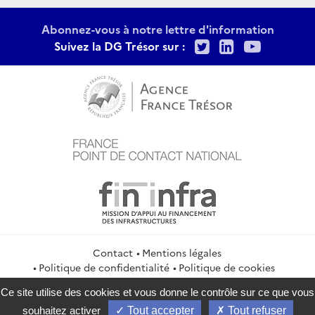
Abonnez-vous à notre lettre d'information
Twitter
LinkedIn
Youtu
Suivez la DG Trésor sur :
Contact
Mentions légales
Politique de confidentialité
Politique de cookies
Gestion des cookies
Flux RSS
Ce site utilise des cookies et vous donne le contrôle sur ce que vous
service-public.gouv.fr
legifrance.gouv.fr
info.gouv.fr
souhaitez activer
Tout accepter
Tout refuser