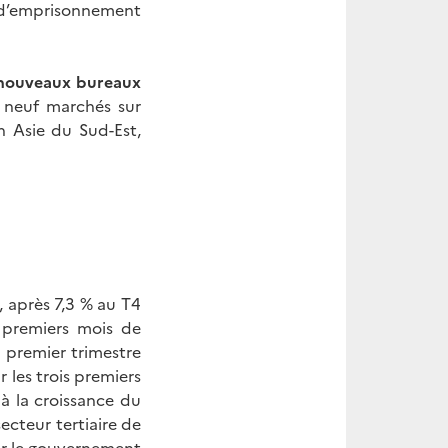
d’emprisonnement
 nouveaux bureaux
 neuf marchés sur
n Asie du Sud-Est,
, après 7,3 % au T4
s premiers mois de
n premier trimestre
 les trois premiers
à la croissance du
secteur tertiaire de
par le gouvernement