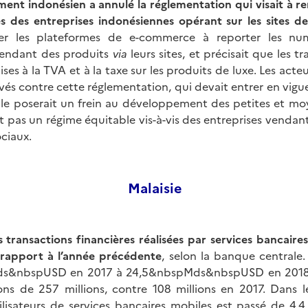
ent indonésien a annulé la réglementation qui visait à ren
ès des entreprises indonésiennes opérant sur les sites 
ger les plateformes de e-commerce à reporter les nu
vendant des produits
via
leurs sites, et précisait que les t
ses à la TVA et à la taxe sur les produits de luxe. Les ac
vés contre cette réglementation, qui devait entrer en vigue
lle poserait un frein au développement des petites et mo
it pas un régime équitable vis-à-vis des entreprises vendant
ociaux.
Malaisie
s transactions financières réalisées par services bancaire
rapport à l’année précédente
, selon la banque centrale.
ds&nbspUSD en 2017 à 24,5&nbspMds&nbspUSD en 2018
ons de 257 millions, contre 108 millions en 2017. Dans
lisateurs de services bancaires mobiles est passé de 4,4 à