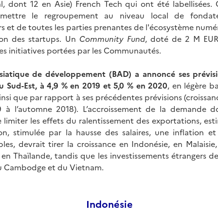
nal, dont 12 en Asie) French Tech qui ont été labellisée
mettre le regroupement au niveau local de fondate
rs et de toutes les parties prenantes de l'écosystème numér
tion des startups. Un
Community Fund
, doté de 2 M EUR,
es initiatives portées par les Communautés.
siatique de développement (BAD) a annoncé ses prévisi
du Sud-Est, à 4,9 % en 2019 et 5,0 % en 2020
, en légère b
ainsi que par rapport à ses précédentes prévisions (croissan
 à l’automne 2018). L’accroissement de la demande d
limiter les effets du ralentissement des exportations, estim
, stimulée par la hausse des salaires, une inflation et
les, devrait tirer la croissance en Indonésie, en Malaisie,
en Thaïlande, tandis que les investissements étrangers de
du Cambodge et du Vietnam.
Indonésie