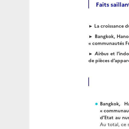
Faits saillan
► La croissance du
► Bangkok, Hanoi-
« communautés Fr
►
Airbus
et l’ind
de pièces d’appar
Bangkok,
H
« communautés
d’Etat au nu
Au total, ce