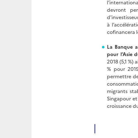
l’internatio
devront per
d'investisseu
à l’accéléra
cofinancera l
La Banque a
pour l’Asie 
2018 (5,1 %) 
% pour 2019
permettre de 
consommation
migrants stab
Singapour et 
croissance 