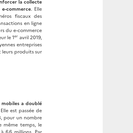
forcer la collecte
de e-commerce
. Elle
méros fiscaux des
ransactions en ligne
teurs du e-commerce
er
ur le 1
avril 2019,
yennes entreprises
 leurs produits sur
s mobiles a doublé
 Elle est passée de
, pour un nombre
 le même temps, le
 6,6 millions. Par