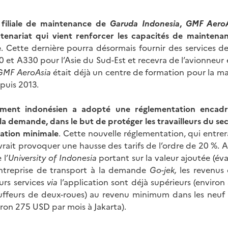
 filiale de maintenance de
Garuda Indonesia
,
GMF AeroA
enariat qui vient renforcer les capacités de maintenan
e
. Cette dernière pourra désormais fournir des services 
 et A330 pour l’Asie du Sud-Est et recevra de l’avionneur 
GMF AeroAsia
était déjà un centre de formation pour la ma
puis 2013.
ment indonésien a adopté une réglementation encadra
la demande, dans le but de protéger les travailleurs du se
ation minimale
. Cette nouvelle réglementation, qui entrer
rait provoquer une hausse des tarifs de l’ordre de 20 %. 
 l’
University of Indonesia
portant sur la valeur ajoutée (é
entreprise de transport à la demande
Go-jek,
les revenus
urs services
via
l’application sont déjà supérieurs (enviro
uffeurs de deux-roues) au revenu minimum dans les neuf p
ron 275 USD par mois à Jakarta).