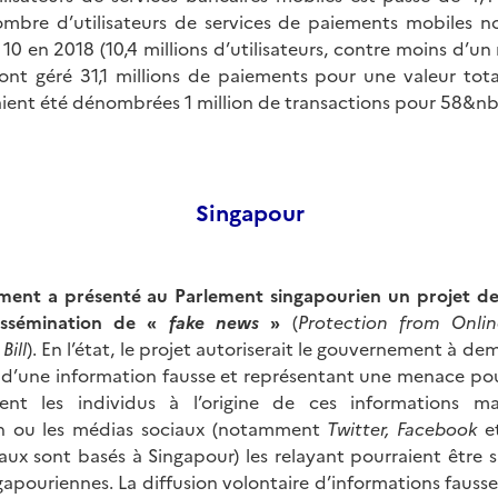
 nombre d’utilisateurs de services de paiements mobiles n
 10 en 2018 (10,4 millions d’utilisateurs, contre moins d’un
 ont géré 31,1 millions de paiements pour une valeur to
aient été dénombrées 1 million de transactions pour 58
Singapour
ent a présenté au Parlement singapourien un projet de l
issémination de «
fake news
»
(
Protection from Onli
Bill
). En l’état, le projet autoriserait le gouvernement à de
 d’une information fausse et représentant une menace pour
nt les individus à l’origine de ces informations mai
on ou les médias sociaux (notamment
Twitter, Facebook
e
aux sont basés à Singapour) les relayant pourraient être 
gapouriennes. La diffusion volontaire d’informations fausses