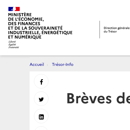
Accueil
Trésor-Info
Partager
Brèves d
sur
Partager
Facebook
sur
Partager
Twitter