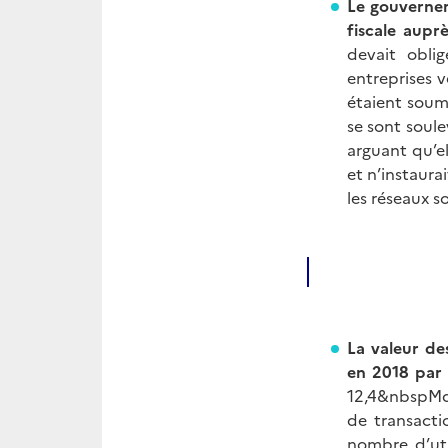
Le gouvernem
fiscale aupr
devait obli
entreprises 
étaient soumi
se sont soule
arguant qu’e
et n’instaura
les réseaux s
La valeur de
en 2018 par 
12,4&nbspM
de transacti
nombre d’uti