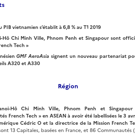
ts
 PIB vietnamien s’établit à 6,8 % au T1 2019
Hô Chi Minh Ville, Phnom Penh et Singapour sont officie
ench Tech »
onésien
GMF AeroAsia
signent un nouveau partenariat po
eils A320 et A330
Région
anoi-Hô Chi Minh Ville, Phnom Penh et Singapour 
 French Tech » en ASEAN à avoir été labellisées le 3 avri
mérique Cédric O et la directrice de la Mission French T
 sont 13 Capitales, basées en France, et 86 Communautés (