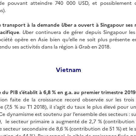
e pouvant atteindre 740 000 USD, et possiblement 
s).
e transport à la demande
Uber
a ouvert à Singapour ses
Pacifique
.
Uber
continuera de gérer depuis Singapour les
société opère en Asie bien qu’elle ne soit plus présente e
endu ses activités dans la région à
Grab
en 2018.
Vietnam
 du PIB s’établit à 6,8 % en g.a. au premier trimestre 2019
ion faite de la croissance record observée sur les troi
e (7,5 % au T1 2018), il s’agit du taux le plus élevé pour u
Ce dynamisme est soutenu par l’ensemble des secteurs : sur
, le secteur primaire a augmenté de 2,7 % (contribution 
le secteur secondaire de 8,6 % (contribution de 51 %) et le 
bution de 44 %). Pour rappel, la cible de croissance fixée 