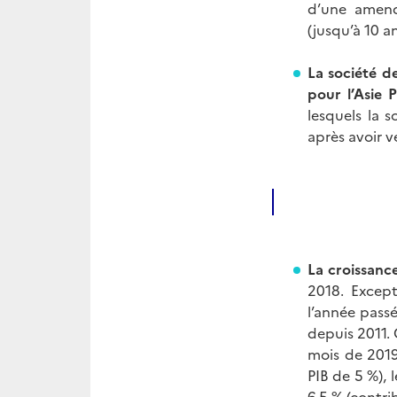
d’une amend
(jusqu’à 10 an
La société d
pour l’Asie 
lesquels la 
après avoir v
La croissance
2018. Except
l’année passé
depuis 2011. 
mois de 2019
PIB de 5 %), 
6,5 % (contri