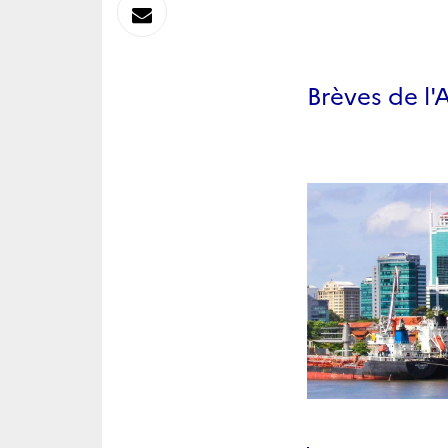
sur
Envoyer
Linkedin
par
Brèves de l
Messagerie