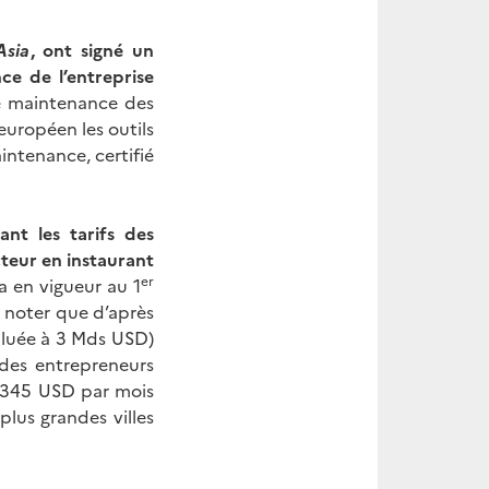
sia
, ont signé un
ce de l’entreprise
de maintenance des
européen les outils
intenance, certifié
nt les tarifs des
cteur en instaurant
er
a en vigueur au 1
A noter que d’après
valuée à 3 Mds USD)
 des entrepreneurs
n 345 USD par mois
lus grandes villes