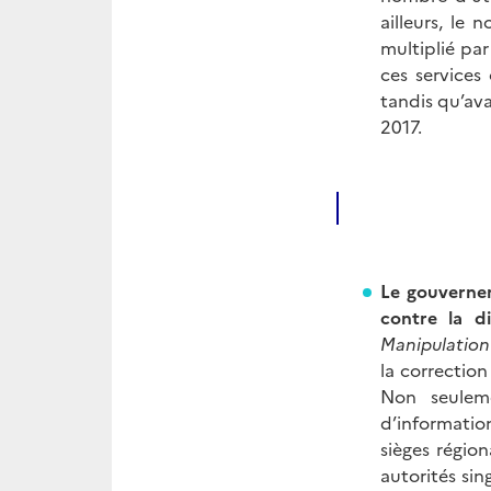
ailleurs, le
multiplié par
ces services
tandis qu’av
2017.
Le gouvernem
contre la d
Manipulation 
la correction
Non seuleme
d’informati
sièges région
autorités sin