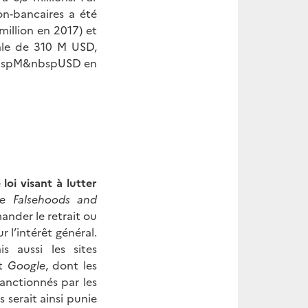
on-bancaires a été
 million en 2017) et
tale de 310 M USD,
&nbspM&nbspUSD en
oi visant à lutter
ne Falsehoods and
mander le retrait ou
 l’intérêt général.
s aussi les sites
t
Google
, dont les
sanctionnés par les
 serait ainsi punie