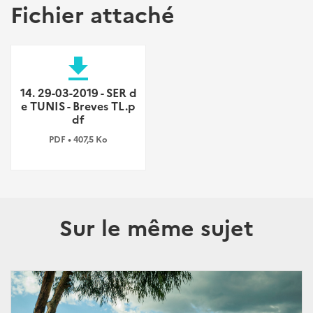
Fichier attaché
file_download
14. 29-03-2019 - SER d
e TUNIS - Breves TL.p
df
PDF • 407,5 Ko
Sur le même sujet